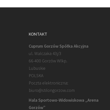
KONTAKT
Cuprum Gorzów Spółka Akcyjna
ul. Walczaka 43j/3
66-400 Gorzów Wlkp.
Lubuskie
POLSKA
Poczta elektroniczna:
biuro@stilongorzow.com
Hala Sportowo-Widowiskowa „Arena
Gorzów”