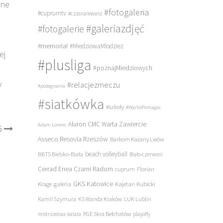
wne
#fotogaleria
#cuprumtv
#czasnarewanż
#galeriazdjęć
#fotogalerie
#memoriał
#MiedziowaMlodziez
ej
#plusliga
#poznajMiedziowych
w
#relacjezmeczu
#pożegnania
#siatkówka
#szkoły
#WartoPomagac
Aluron CMC Warta Zawiercie
Adam Lorenc
5
Asseco Resovia Rzeszów
Barkom Każany Lwów
beach volleyball
BBTS Bielsko-Biała
Biało-czerwoni
Cerrad Enea Czarni Radom
cuprum
Florian
galeria
GKS Katowice
Kajetan Kubicki
Krage
Kamil Szymura
KS Wanda Kraków
LUK Lublin
PGE Skra Bełchatów
mistrzostwa świata
playoffy