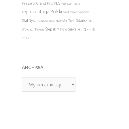
PreZero Grand Prix PLS
reprezentacja
reprezentacja Polski
siatkówka plażowa
Stal Nysa
transfer
Trefl Gdańsk
VNL
Staropolanka
Ślepsk Malow Suwałki
Wojciech Ferens
バレーボ
ール
ARCHIWA
Archiwa