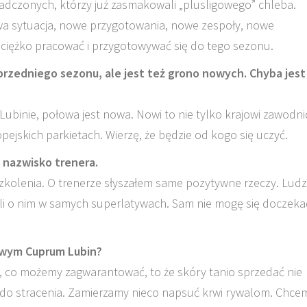
adczonych, którzy już zasmakowali „plusligowego” chleba.
wa sytuacja, nowe przygotowania, nowe zespoły, nowe
k ciężko pracować i przygotowywać się do tego sezonu.
rzedniego sezonu, ale jest też grono nowych. Chyba jest 
ubinie, połowa jest nowa. Nowi to nie tylko krajowi zawodni
opejskich parkietach. Wierzę, że będzie od kogo się uczyć.
ż nazwisko trenera.
kolenia. O trenerze słyszałem same pozytywne rzeczy. Ludz
ili o nim w samych superlatywach. Sam nie mogę się doczeka
owym Cuprum Lubin?
ne, co możemy zagwarantować, to że skóry tanio sprzedać nie
 do stracenia. Zamierzamy nieco napsuć krwi rywalom. Chce