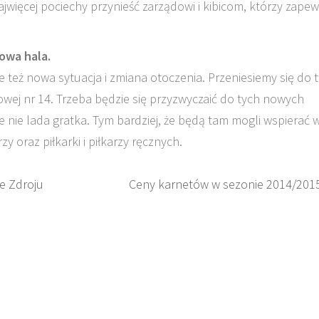
najwięcej pociechy przynieść zarządowi i kibicom, którzy zape
owa hala.
e też nowa sytuacja i zmiana otoczenia. Przeniesiemy się do t
owej nr 14. Trzeba będzie się przyzwyczaić do tych nowych
e nie lada gratka. Tym bardziej, że będą tam mogli wspierać 
 oraz piłkarki i piłkarzy ręcznych.
e Zdroju
Ceny karnetów w sezonie 2014/201