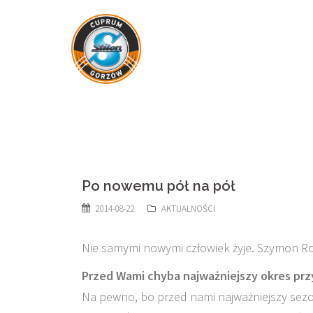
Skip
to
content
Po nowemu pół na pół
2014-08-22
AKTUALNOŚCI
Nie samymi nowymi człowiek żyje. Szymon R
Przed Wami chyba najważniejszy okres prz
Na pewno, bo przed nami najważniejszy sezon