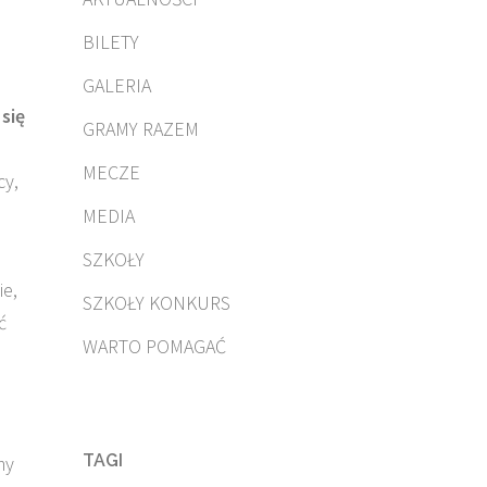
BILETY
GALERIA
się
GRAMY RAZEM
MECZE
cy,
MEDIA
SZKOŁY
ie,
SZKOŁY KONKURS
ć
WARTO POMAGAĆ
TAGI
my