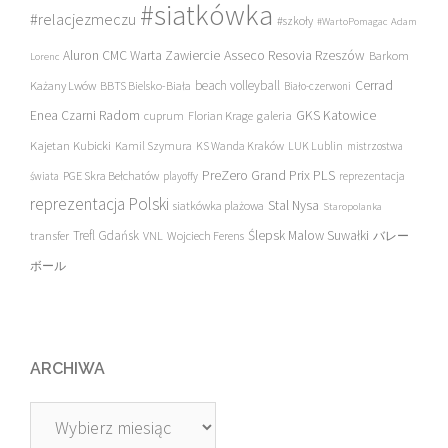
#siatkówka
#relacjezmeczu
#szkoły
#WartoPomagac
Adam
Asseco Resovia Rzeszów
Aluron CMC Warta Zawiercie
Barkom
Lorenc
beach volleyball
Cerrad
Każany Lwów
BBTS Bielsko-Biała
Biało-czerwoni
Enea Czarni Radom
galeria
GKS Katowice
cuprum
Florian Krage
Kajetan Kubicki
Kamil Szymura
KS Wanda Kraków
LUK Lublin
mistrzostwa
PreZero Grand Prix PLS
PGE Skra Bełchatów
świata
playoffy
reprezentacja
reprezentacja Polski
Stal Nysa
siatkówka plażowa
Staropolanka
transfer
Trefl Gdańsk
Ślepsk Malow Suwałki
VNL
Wojciech Ferens
バレー
ボール
ARCHIWA
Archiwa