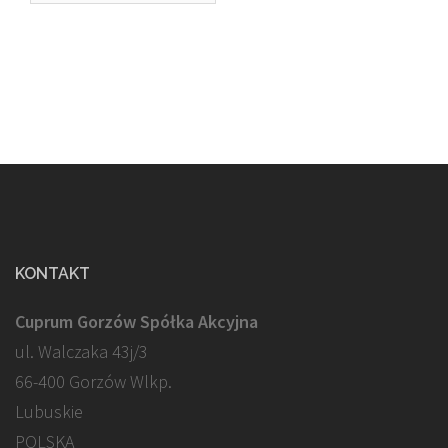
KONTAKT
Cuprum Gorzów Spółka Akcyjna
ul. Walczaka 43j/3
66-400 Gorzów Wlkp.
Lubuskie
POLSKA