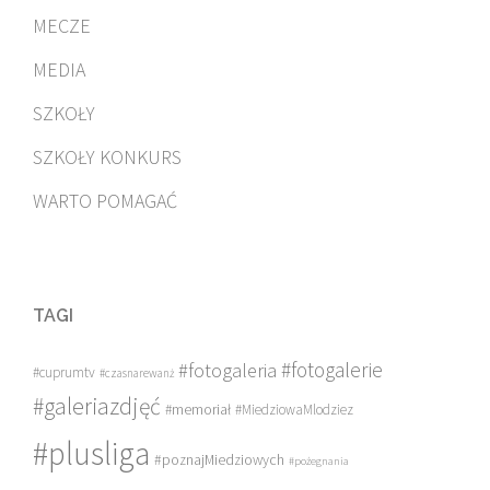
MECZE
MEDIA
SZKOŁY
SZKOŁY KONKURS
WARTO POMAGAĆ
TAGI
#fotogalerie
#fotogaleria
#cuprumtv
#czasnarewanż
#galeriazdjęć
#memoriał
#MiedziowaMlodziez
#plusliga
#poznajMiedziowych
#pożegnania