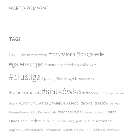
WARTO POMAGAĆ
TAGI
#fotogalerie
#fotogaleria
#cuprumtv
#czasnarewanż
#galeriazdjęć
#memoriał
#MiedziowaMlodziez
#plusliga
#poznajMiedziowych
#pożegnania
#siatkówka
#relacjezmeczu
#szkoły
#WartoPomagac
Adam
Asseco Resovia Rzeszów
Aluron CMC Warta Zawiercie
Barkom
Lorenc
beach volleyball
Cerrad
Każany Lwów
BBTS Bielsko-Biała
Biało-czerwoni
Enea Czarni Radom
galeria
GKS Katowice
cuprum
Florian Krage
Kajetan Kubicki
Kamil Szymura
KS Wanda Kraków
LUK Lublin
mistrzostwa