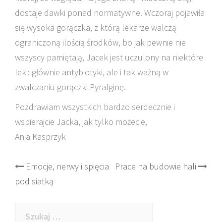
dostaje dawki ponad normatywne. Wczoraj pojawiła
się wysoka gorączka, z którą lekarze walczą
ograniczoną ilością środków, bo jak pewnie nie
wszyscy pamiętają, Jacek jest uczulony na niektóre
leki: głównie antybiotyki, ale i tak ważną w
zwalczaniu gorączki Pyralginę.
Pozdrawiam wszystkich bardzo serdecznie i
wspierajcie Jacka, jak tylko możecie,
Ania Kasprzyk
Post
Emocje, nerwy i spięcia
Prace na budowie hali
pod siatką
navigation
Szukaj: