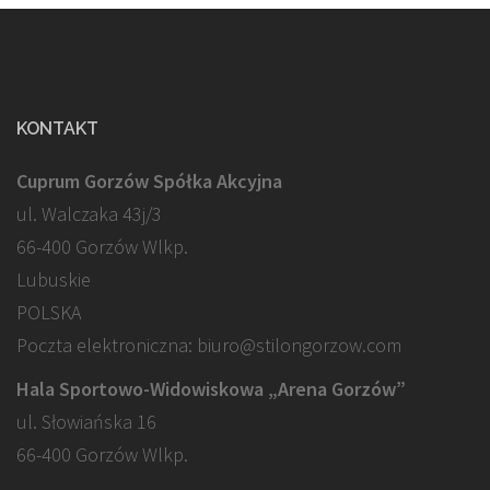
KONTAKT
Cuprum Gorzów Spółka Akcyjna
ul. Walczaka 43j/3
66-400 Gorzów Wlkp.
Lubuskie
POLSKA
Poczta elektroniczna: biuro@stilongorzow.com
Hala Sportowo-Widowiskowa „Arena Gorzów”
ul. Słowiańska 16
66-400 Gorzów Wlkp.