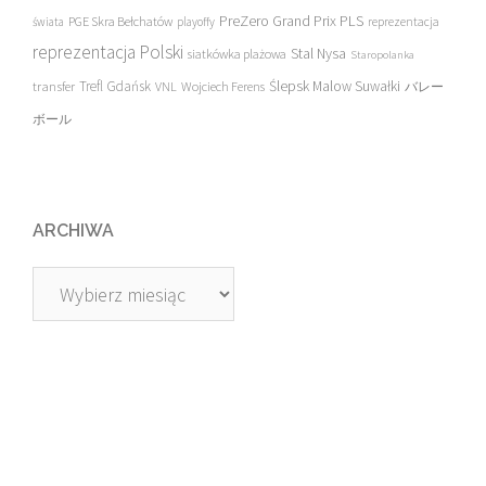
PreZero Grand Prix PLS
PGE Skra Bełchatów
świata
playoffy
reprezentacja
reprezentacja Polski
Stal Nysa
siatkówka plażowa
Staropolanka
transfer
Trefl Gdańsk
Ślepsk Malow Suwałki
VNL
Wojciech Ferens
バレー
ボール
ARCHIWA
Archiwa