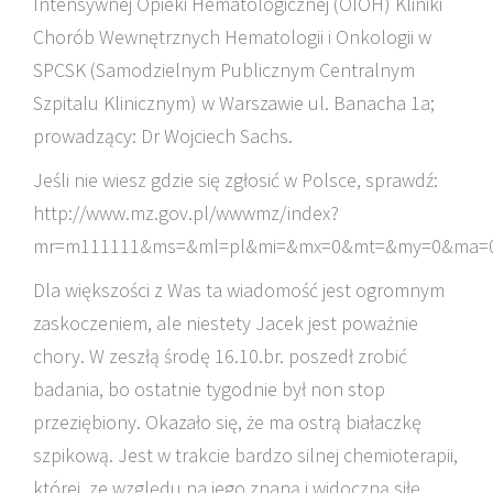
Intensywnej Opieki Hematologicznej (OIOH) Kliniki
Chorób Wewnętrznych Hematologii i Onkologii w
SPCSK (Samodzielnym Publicznym Centralnym
Szpitalu Klinicznym) w Warszawie ul. Banacha 1a;
prowadzący: Dr Wojciech Sachs.
Jeśli nie wiesz gdzie się zgłosić w Polsce, sprawdź:
http://www.mz.gov.pl/wwwmz/index?
mr=m111111&ms=&ml=pl&mi=&mx=0&mt=&my=0&ma=
Dla większości z Was ta wiadomość jest ogromnym
zaskoczeniem, ale niestety Jacek jest poważnie
chory. W zeszłą środę 16.10.br. poszedł zrobić
badania, bo ostatnie tygodnie był non stop
przeziębiony. Okazało się, że ma ostrą białaczkę
szpikową. Jest w trakcie bardzo silnej chemioterapii,
której, ze względu na jego znaną i widoczną siłę,