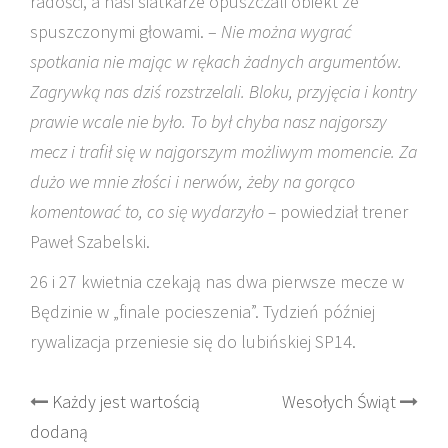
radości, a nasi siatkarze opuszczali obiekt ze
spuszczonymi głowami. –
Nie można wygrać
spotkania nie mając w rękach żadnych argumentów.
Zagrywką nas dziś rozstrzelali. Bloku, przyjęcia i kontry
prawie wcale nie było. To był chyba nasz najgorszy
mecz i trafił się w najgorszym możliwym momencie. Za
dużo we mnie złości i nerwów, żeby na gorąco
komentować to, co się wydarzyło –
powiedział trener
Paweł Szabelski.
26 i 27 kwietnia czekają nas dwa pierwsze mecze w
Będzinie w „finale pocieszenia”. Tydzień później
rywalizacja przeniesie się do lubińskiej SP14.
Post
Każdy jest wartością
Wesołych Świąt
dodaną
navigation