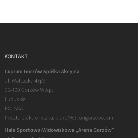
KONTAKT
Cuprum Gorzów Spółka Akcyjna
ul. Walczaka 43j/3
66-400 Gorzów Wlkp.
Lubuskie
POLSKA
Poczta elektroniczna: biuro@stilongorzow.com
Hala Sportowo-Widowiskowa „Arena Gorzów”