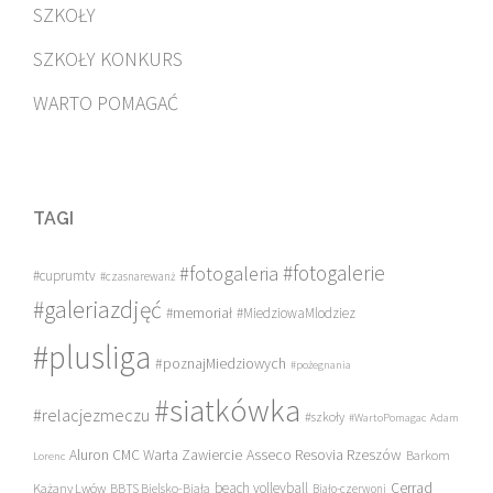
SZKOŁY
SZKOŁY KONKURS
WARTO POMAGAĆ
TAGI
#fotogalerie
#fotogaleria
#cuprumtv
#czasnarewanż
#galeriazdjęć
#memoriał
#MiedziowaMlodziez
#plusliga
#poznajMiedziowych
#pożegnania
#siatkówka
#relacjezmeczu
#szkoły
#WartoPomagac
Adam
Asseco Resovia Rzeszów
Aluron CMC Warta Zawiercie
Barkom
Lorenc
beach volleyball
Cerrad
Każany Lwów
BBTS Bielsko-Biała
Biało-czerwoni