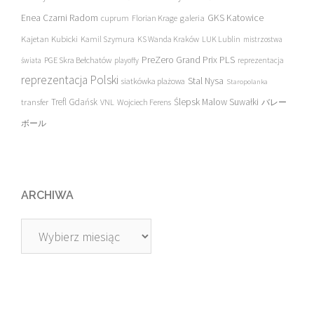
Enea Czarni Radom
galeria
GKS Katowice
cuprum
Florian Krage
Kajetan Kubicki
Kamil Szymura
KS Wanda Kraków
LUK Lublin
mistrzostwa
PreZero Grand Prix PLS
PGE Skra Bełchatów
świata
playoffy
reprezentacja
reprezentacja Polski
Stal Nysa
siatkówka plażowa
Staropolanka
transfer
Trefl Gdańsk
Ślepsk Malow Suwałki
VNL
Wojciech Ferens
バレー
ボール
ARCHIWA
Archiwa