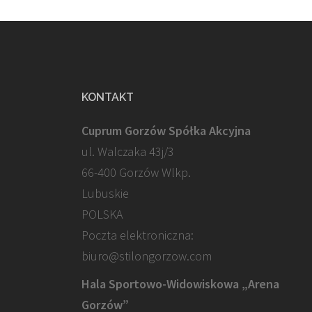
KONTAKT
Cuprum Gorzów Spółka Akcyjna
ul. Walczaka 43j/3
66-400 Gorzów Wlkp.
Lubuskie
POLSKA
Poczta elektroniczna:
biuro@stilongorzow.com
Hala Sportowo-Widowiskowa „Arena
Gorzów”