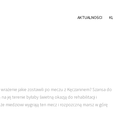
AKTUALNOŚCI
K
 wrażenie jakie zostawili po meczu z Kęczaninem? Szansa do
na jej terenie byłaby świetną okazją do rehabilitacji i
że miedziowi wygrają ten mecz i rozpozczną marsz w górę