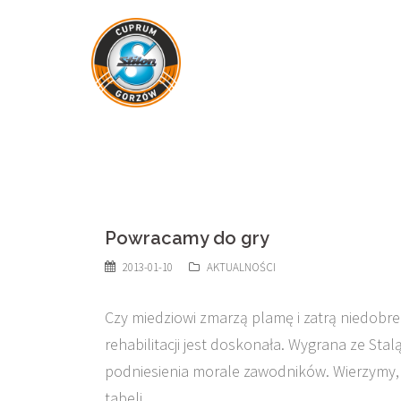
Skip
to
content
Powracamy do gry
2013-01-10
AKTUALNOŚCI
Czy miedziowi zmarzą plamę i zatrą niedobre
rehabilitacji jest doskonała. Wygrana ze Stalą 
podniesienia morale zawodników. Wierzymy, 
tabeli.