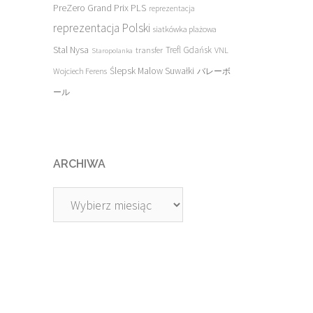
PreZero Grand Prix PLS
reprezentacja
reprezentacja Polski
siatkówka plażowa
Stal Nysa
transfer
Trefl Gdańsk
VNL
Staropolanka
Ślepsk Malow Suwałki
Wojciech Ferens
バレーボ
ール
ARCHIWA
Archiwa