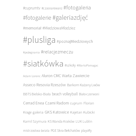
#fotogaleria
#cuprumtv
#czasnarewanż
#galeriazdjęć
#fotogalerie
#memoriał
#MiedziowaMlodziez
#plusliga
#poznajMiedziowych
#relacjezmeczu
#pożegnania
#siatkówka
#szkoły
#WartoPomagac
Aluron CMC Warta Zawiercie
Adam Lorenc
Asseco Resovia Rzeszów
Barkom Każany Lwów
beach volleyball
BBTS Bielsko-Biała
Biało-czerwoni
Cerrad Enea Czarni Radom
cuprum
Florian
galeria
GKS Katowice
Kajetan Kubicki
Krage
Kamil Szymura
KS Wanda Kraków
LUK Lublin
PGE Skra Bełchatów
mistrzostwa świata
playoffy