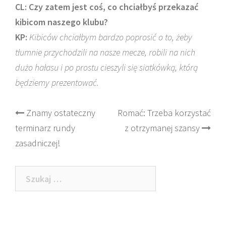
CL: Czy zatem jest coś, co chciałbyś przekazać
kibicom naszego klubu?
KP:
Kibiców chciałbym bardzo poprosić o to, żeby
tłumnie przychodzili na nasze mecze, robili na nich
dużo hałasu i po prostu cieszyli się siatkówką, którą
będziemy prezentować.
Post
Znamy ostateczny
Romać: Trzeba korzystać
terminarz rundy
z otrzymanej szansy
navigation
zasadniczej!
Szukaj: