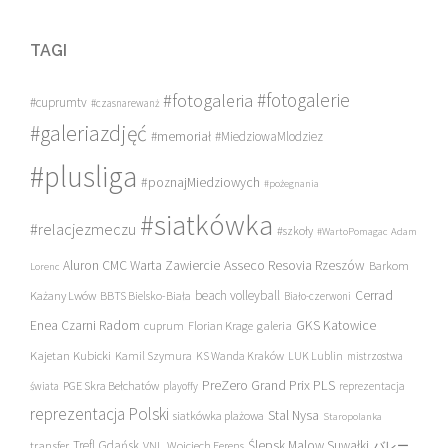
TAGI
#fotogalerie
#fotogaleria
#cuprumtv
#czasnarewanż
#galeriazdjęć
#memoriał
#MiedziowaMlodziez
#plusliga
#poznajMiedziowych
#pożegnania
#siatkówka
#relacjezmeczu
#szkoły
#WartoPomagac
Adam
Asseco Resovia Rzeszów
Aluron CMC Warta Zawiercie
Barkom
Lorenc
beach volleyball
Cerrad
Każany Lwów
BBTS Bielsko-Biała
Biało-czerwoni
Enea Czarni Radom
galeria
GKS Katowice
cuprum
Florian Krage
Kajetan Kubicki
Kamil Szymura
KS Wanda Kraków
LUK Lublin
mistrzostwa
PreZero Grand Prix PLS
PGE Skra Bełchatów
świata
playoffy
reprezentacja
reprezentacja Polski
Stal Nysa
siatkówka plażowa
Staropolanka
transfer
Trefl Gdańsk
Ślepsk Malow Suwałki
VNL
Wojciech Ferens
バレー