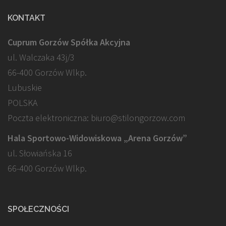
KONTAKT
Cuprum Gorzów Spółka Akcyjna
ul. Walczaka 43j/3
66-400 Gorzów Wlkp.
Lubuskie
POLSKA
Poczta elektroniczna: biuro@stilongorzow.com
Hala Sportowo-Widowiskowa „Arena Gorzów”
ul. Słowiańska 16
66-400 Gorzów Wlkp.
SPOŁECZNOŚCI