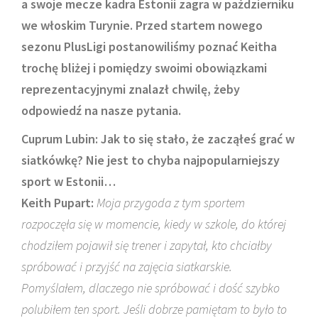
a swoje mecze kadra Estonii zagra w październiku
we włoskim Turynie. Przed startem nowego
sezonu PlusLigi postanowiliśmy poznać Keitha
trochę bliżej i pomiędzy swoimi obowiązkami
reprezentacyjnymi znalazł chwilę, żeby
odpowiedź na nasze pytania.
Cuprum Lubin: Jak to się stało, że zacząłeś grać w
siatkówkę? Nie jest to chyba najpopularniejszy
sport w Estonii…
Keith Pupart:
Moja przygoda z tym sportem
rozpoczęła się w momencie, kiedy w szkole, do której
chodziłem pojawił się trener i zapytał, kto chciałby
spróbować i przyjść na zajęcia siatkarskie.
Pomyślałem, dlaczego nie spróbować i dość szybko
polubiłem ten sport. Jeśli dobrze pamiętam to było to