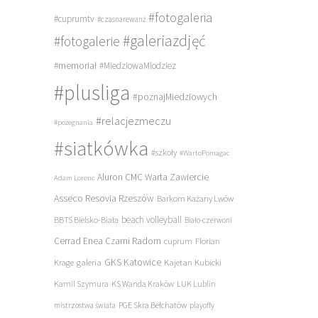
#fotogaleria
#cuprumtv
#czasnarewanż
#galeriazdjęć
#fotogalerie
#memoriał
#MiedziowaMlodziez
#plusliga
#poznajMiedziowych
#relacjezmeczu
#pożegnania
#siatkówka
#szkoły
#WartoPomagac
Aluron CMC Warta Zawiercie
Adam Lorenc
Asseco Resovia Rzeszów
Barkom Każany Lwów
beach volleyball
BBTS Bielsko-Biała
Biało-czerwoni
Cerrad Enea Czarni Radom
cuprum
Florian
galeria
GKS Katowice
Kajetan Kubicki
Krage
Kamil Szymura
KS Wanda Kraków
LUK Lublin
PGE Skra Bełchatów
mistrzostwa świata
playoffy