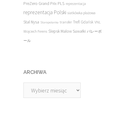
PreZero Grand Prix PLS
reprezentacja
reprezentacja Polski
siatkówka plażowa
Stal Nysa
transfer
Trefl Gdańsk
VNL
Staropolanka
Ślepsk Malow Suwałki
Wojciech Ferens
バレーボ
ール
ARCHIWA
Archiwa