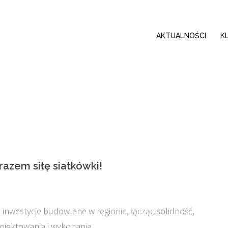
AKTUALNOŚCI
K
azem siłę siatkówki!
 inwestycje budowlane w regionie, łącząc solidność,
ojektowania i wykonania.