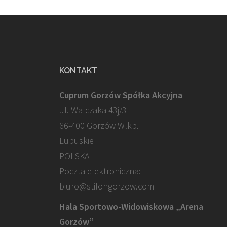
KONTAKT
Cuprum Gorzów Spółka Akcyjna
ul. Walczaka 43j/3
66-400 Gorzów Wlkp.
Lubuskie
POLSKA
Poczta elektroniczna:
biuro@stilongorzow.com
Hala Sportowo-Widowiskowa „Arena
Gorzów”