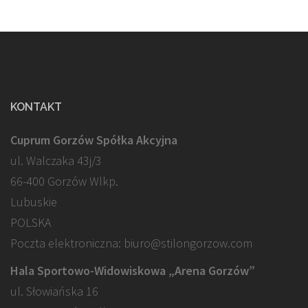
KONTAKT
Cuprum Gorzów Spółka Akcyjna
ul. Walczaka 43j/3
66-400 Gorzów Wlkp.
Lubuskie
POLSKA
Poczta elektroniczna: biuro@stilongorzow.com
Hala Sportowo-Widowiskowa „Arena Gorzów”
ul. Słowiańska 16