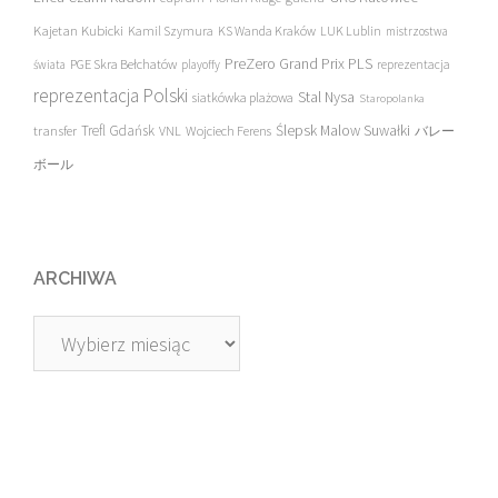
Kajetan Kubicki
Kamil Szymura
KS Wanda Kraków
LUK Lublin
mistrzostwa
PreZero Grand Prix PLS
PGE Skra Bełchatów
świata
playoffy
reprezentacja
reprezentacja Polski
Stal Nysa
siatkówka plażowa
Staropolanka
transfer
Trefl Gdańsk
Ślepsk Malow Suwałki
VNL
Wojciech Ferens
バレー
ボール
ARCHIWA
Archiwa