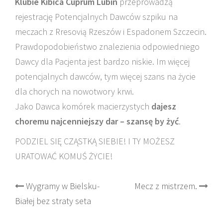
Klubie Kibica Cuprum Lubin
przeprowadzą
rejestrację Potencjalnych Dawców szpiku na
meczach z Rresovią Rzeszów i Espadonem Szczecin.
Prawdopodobieństwo znalezienia odpowiedniego
Dawcy dla Pacjenta jest bardzo niskie. Im więcej
potencjalnych dawców, tym więcej szans na życie
dla chorych na nowotwory krwi.
Jako Dawca komórek macierzystych
dajesz
choremu najcenniejszy dar – szansę by żyć
.
PODZIEL SIĘ CZĄSTKĄ SIEBIE! I TY MOŻESZ
URATOWAĆ KOMUŚ ŻYCIE!
Post
Wygramy w Bielsku-
Mecz z mistrzem.
Białej bez straty seta
navigation