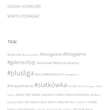
SZKOŁY KONKURS
WARTO POMAGAĆ
TAGI
#fotogalerie
#fotogaleria
#cuprumtv
#czasnarewanż
#galeriazdjęć
#memoriał
#MiedziowaMlodziez
#plusliga
#poznajMiedziowych
#pożegnania
#siatkówka
#relacjezmeczu
#szkoły
#WartoPomagac
Adam
Asseco Resovia Rzeszów
Aluron CMC Warta Zawiercie
Barkom
Lorenc
beach volleyball
Cerrad
Każany Lwów
BBTS Bielsko-Biała
Biało-czerwoni
Enea Czarni Radom
galeria
GKS Katowice
cuprum
Florian Krage