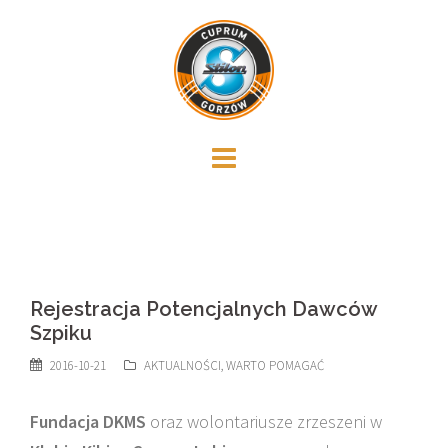
Skip
to
content
Rejestracja Potencjalnych Dawców
Szpiku
2016-10-21
AKTUALNOŚCI
,
WARTO POMAGAĆ
Fundacja DKMS
oraz wolontariusze zrzeszeni w