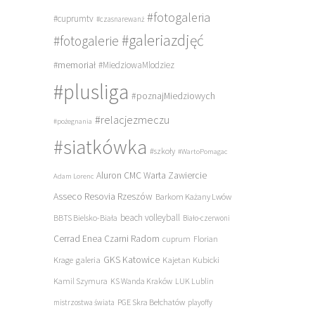
#fotogaleria
#cuprumtv
#czasnarewanż
#galeriazdjęć
#fotogalerie
#memoriał
#MiedziowaMlodziez
#plusliga
#poznajMiedziowych
#relacjezmeczu
#pożegnania
#siatkówka
#szkoły
#WartoPomagac
Aluron CMC Warta Zawiercie
Adam Lorenc
Asseco Resovia Rzeszów
Barkom Każany Lwów
beach volleyball
BBTS Bielsko-Biała
Biało-czerwoni
Cerrad Enea Czarni Radom
cuprum
Florian
galeria
GKS Katowice
Kajetan Kubicki
Krage
Kamil Szymura
KS Wanda Kraków
LUK Lublin
PGE Skra Bełchatów
mistrzostwa świata
playoffy