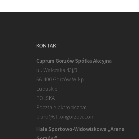
KONTAKT
Cuprum Gorzów Spółka Akcyjna
ul. Walczaka 43j/3
66-400 Gorzów Wlkp.
Lubuskie
POLSKA
Poczta elektroniczna:
biuro@stilongorzow.com
Hala Sportowo-Widowiskowa „Arena
Gorzów”