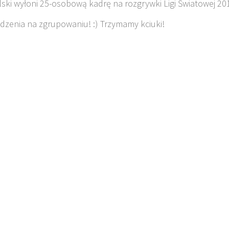
lski wyłoni 25-osobową kadrę na rozgrywki Ligi Światowej 20
zenia na zgrupowaniu! :) Trzymamy kciuki!