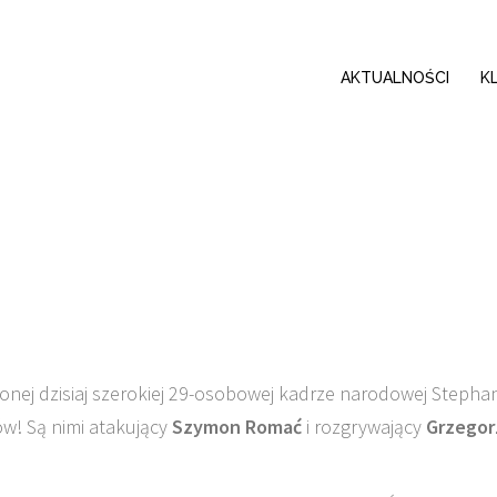
AKTUALNOŚCI
K
nej dzisiaj szerokiej 29-osobowej kadrze narodowej Stepha
ów! Są nimi atakujący
Szymon Romać
i rozgrywający
Grzegor