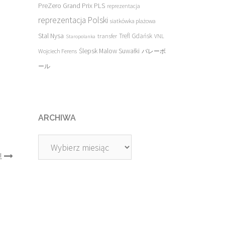
PreZero Grand Prix PLS
reprezentacja
reprezentacja Polski
siatkówka plażowa
Stal Nysa
transfer
Trefl Gdańsk
VNL
Staropolanka
Ślepsk Malow Suwałki
Wojciech Ferens
バレーボ
ール
ARCHIWA
Archiwa
!