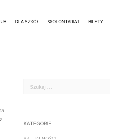
LUB
DLA SZKÓŁ
WOLONTARIAT
BILETY
Szukaj:
na
z
KATEGORIE
AKTUALNOŚCI