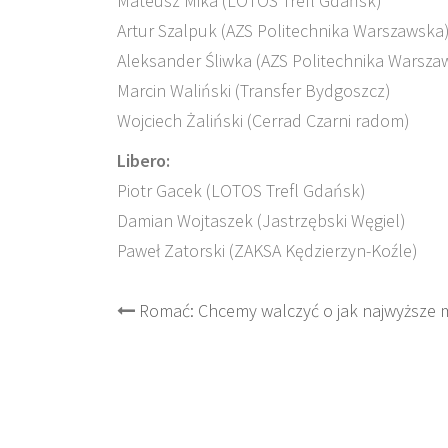
Mateusz Mika (LOTOS Trefl Gdańsk)
Artur Szalpuk (AZS Politechnika Warszawska
Aleksander Śliwka (AZS Politechnika Warsza
Marcin Waliński (Transfer Bydgoszcz)
Wojciech Żaliński (Cerrad Czarni radom)
Libero:
Piotr Gacek (LOTOS Trefl Gdańsk)
Damian Wojtaszek (Jastrzębski Węgiel)
Paweł Zatorski (ZAKSA Kędzierzyn-Koźle)
Post
Romać: Chcemy walczyć o jak najwyższe m
navigation