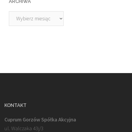
ARCHIWA
Archiwa
KONTAKT
Cuprum Gorzów Spółka Akcyjna
ul. Walczaka 43j/3