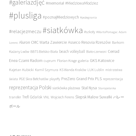
#galeriazdjęć
#memoriał
#MiedziowaMlodziez
#plusliga
#poznajMiedziowych
#pożegnania
#siatkówka
#relacjezmeczu
#szkoły
#WartoPomagac
Adam
Asseco Resovia Rzeszów
Aluron CMC Warta Zawiercie
Barkom
Lorenc
beach volleyball
Cerrad
Każany Lwów
BBTS Bielsko-Biała
Biało-czerwoni
Enea Czarni Radom
galeria
GKS Katowice
cuprum
Florian Krage
Kajetan Kubicki
Kamil Szymura
KS Wanda Kraków
LUK Lublin
mistrzostwa
PreZero Grand Prix PLS
PGE Skra Bełchatów
świata
playoffy
reprezentacja
reprezentacja Polski
Stal Nysa
siatkówka plażowa
Staropolanka
transfer
Trefl Gdańsk
Ślepsk Malow Suwałki
VNL
Wojciech Ferens
バレー
ボール