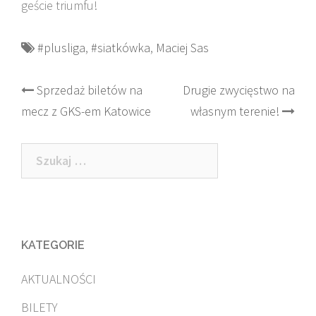
geście triumfu!
#plusliga
,
#siatkówka
,
Maciej Sas
Post
Sprzedaż biletów na
Drugie zwycięstwo na
mecz z GKS-em Katowice
własnym terenie!
navigation
Szukaj:
KATEGORIE
AKTUALNOŚCI
BILETY