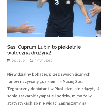
Sas: Cuprum Lubin to piekielnie
waleczna drużyna!
2021-11-04
AKTUALNOŚCI
Niewidzialny bohater, przez swoich licznych
fanów nazywany „dzikiem” – Maciej Sas.
Tegoroczny debiutant w PlusLidze, ale zdążył już
sobie zaskarbić sympatię i podziw, mimo że w
statystykach go nie widać. Zapraszamy na