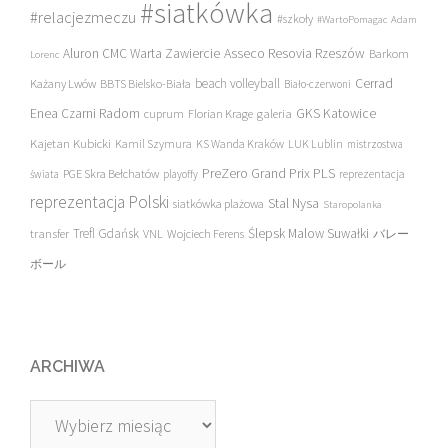
#siatkówka
#relacjezmeczu
#szkoły
#WartoPomagac
Adam
Asseco Resovia Rzeszów
Aluron CMC Warta Zawiercie
Barkom
Lorenc
beach volleyball
Cerrad
Każany Lwów
BBTS Bielsko-Biała
Biało-czerwoni
Enea Czarni Radom
galeria
GKS Katowice
cuprum
Florian Krage
Kajetan Kubicki
Kamil Szymura
KS Wanda Kraków
LUK Lublin
mistrzostwa
PreZero Grand Prix PLS
PGE Skra Bełchatów
świata
playoffy
reprezentacja
reprezentacja Polski
Stal Nysa
siatkówka plażowa
Staropolanka
transfer
Trefl Gdańsk
Ślepsk Malow Suwałki
VNL
Wojciech Ferens
バレー
ボール
ARCHIWA
Archiwa