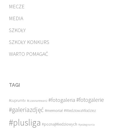
MECZE
MEDIA
SZKOŁY
SZKOŁY KONKURS
WARTO POMAGAĆ
TAGI
#fotogalerie
#fotogaleria
#cuprumtv
#czasnarewanż
#galeriazdjęć
#memoriał
#MiedziowaMlodziez
#plusliga
#poznajMiedziowych
#pożegnania