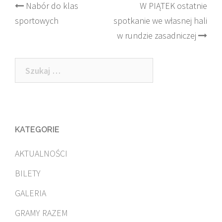
Post
Nabór do klas
W PIĄTEK ostatnie
sportowych
spotkanie we własnej hali
navigation
w rundzie zasadniczej
Szukaj:
KATEGORIE
AKTUALNOŚCI
BILETY
GALERIA
GRAMY RAZEM