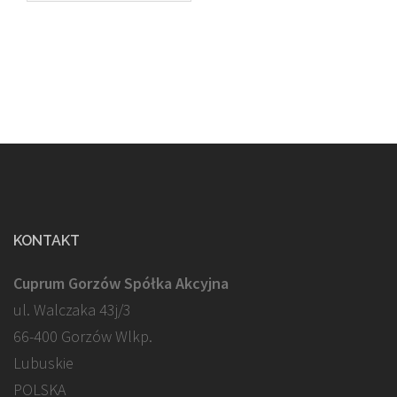
KONTAKT
Cuprum Gorzów Spółka Akcyjna
ul. Walczaka 43j/3
66-400 Gorzów Wlkp.
Lubuskie
POLSKA