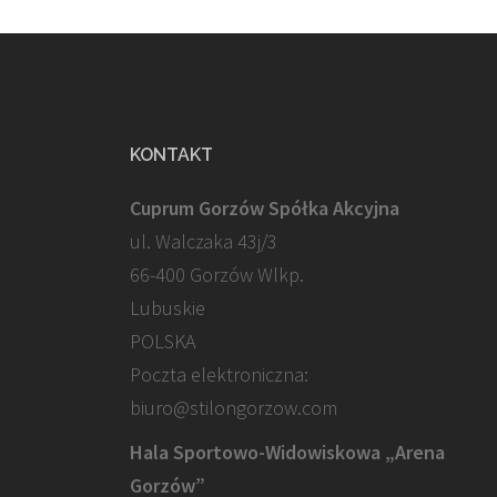
KONTAKT
Cuprum Gorzów Spółka Akcyjna
ul. Walczaka 43j/3
66-400 Gorzów Wlkp.
Lubuskie
POLSKA
Poczta elektroniczna:
biuro@stilongorzow.com
Hala Sportowo-Widowiskowa „Arena
Gorzów”