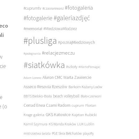
#fotogaleria
#cuprumtv
#czasnarewanż
#galeriazdjęć
#fotogalerie
seco
#memoriał
#MiedziowaMlodziez
li
#plusliga
#poznajMiedziowych
#relacjezmeczu
#pożegnania
 w
#siatkówka
cie
#szkoły
#WartoPomagac
Aluron CMC Warta Zawiercie
Adam Lorenc
Asseco Resovia Rzeszów
Barkom Każany Lwów
że
beach volleyball
BBTS Bielsko-Biała
Biało-czerwoni
 (o
Cerrad Enea Czarni Radom
cuprum
Florian
galeria
GKS Katowice
Kajetan Kubicki
Krage
Kamil Szymura
KS Wanda Kraków
LUK Lublin
PGE Skra Bełchatów
mistrzostwa świata
playoffy