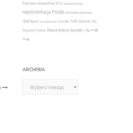
PreZero Grand Prix PLS
reprezentacja
reprezentacja Polski
siatkówka plażowa
Stal Nysa
transfer
Trefl Gdańsk
VNL
Staropolanka
Ślepsk Malow Suwałki
Wojciech Ferens
バレーボ
ール
ARCHIWA
Archiwa
u