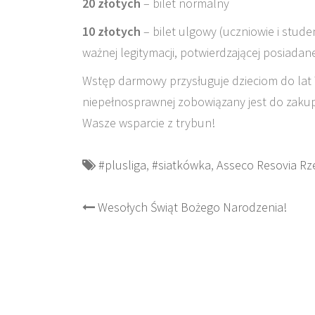
20 złotych
– bilet normalny
10 złotych
– bilet ulgowy (uczniowie i studen
ważnej legitymacji, potwierdzającej posiadan
Wstęp darmowy przysługuje dzieciom do lat
niepełnosprawnej zobowiązany jest do zakup
Wasze wsparcie z trybun!
#plusliga
,
#siatkówka
,
Asseco Resovia R
Post
Wesołych Świąt Bożego Narodzenia!
navigation