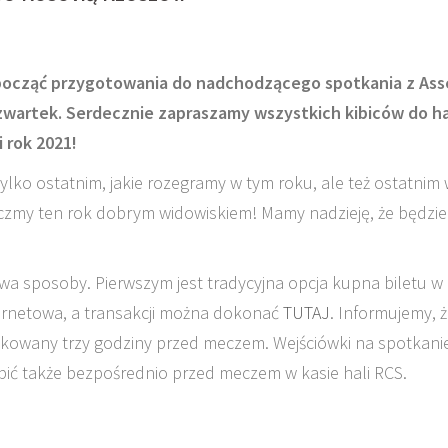
ozpocząć przygotowania do nadchodzącego spotkania z As
zwartek.
Serdecznie zapraszamy wszystkich kibiców do ha
 rok 2021!
ylko ostatnim, jakie rozegramy w tym roku, ale też ostatnim
ńczmy ten rok dobrym widowiskiem! Mamy nadzieję, że będzie
a sposoby. Pierwszym jest tradycyjna opcja kupna biletu w
nternetowa, a transakcji można dokonać
TUTAJ
. Informujemy, 
okowany trzy godziny przed meczem. Wejściówki na spotkanie
pić także bezpośrednio przed meczem w kasie hali RCS.