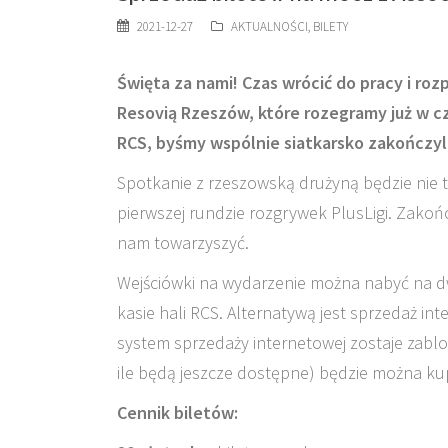
2021-12-27
AKTUALNOŚCI
,
BILETY
Święta za nami! Czas wrócić do pracy i r
Resovią Rzeszów, które rozegramy już w c
RCS, byśmy wspólnie siatkarsko zakończyli
Spotkanie z rzeszowską drużyną będzie nie t
pierwszej rundzie rozgrywek PlusLigi. Zako
nam towarzyszyć.
Wejściówki na wydarzenie można nabyć na dw
kasie hali RCS. Alternatywą jest sprzedaż i
system sprzedaży internetowej zostaje zabl
ile będą jeszcze dostępne) będzie można ku
Cennik biletów: