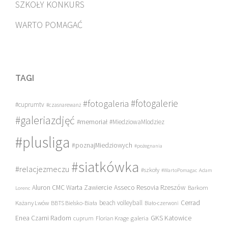
SZKOŁY KONKURS
WARTO POMAGAĆ
TAGI
#fotogalerie
#fotogaleria
#cuprumtv
#czasnarewanż
#galeriazdjęć
#memoriał
#MiedziowaMlodziez
#plusliga
#poznajMiedziowych
#pożegnania
#siatkówka
#relacjezmeczu
#szkoły
#WartoPomagac
Adam
Asseco Resovia Rzeszów
Aluron CMC Warta Zawiercie
Barkom
Lorenc
beach volleyball
Cerrad
Każany Lwów
BBTS Bielsko-Biała
Biało-czerwoni
Enea Czarni Radom
galeria
GKS Katowice
cuprum
Florian Krage