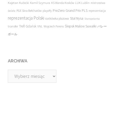
Kajetan Kubicki
Kamil Szymura
KS Wanda Kraków
LUK Lublin
mistrzostwa
PreZero Grand Prix PLS
PGE Skra Bełchatów
świata
playoffy
reprezentacja
reprezentacja Polski
Stal Nysa
siatkówka plażowa
Staropolanka
transfer
Trefl Gdańsk
Ślepsk Malow Suwałki
VNL
Wojciech Ferens
バレー
ボール
ARCHIWA
Archiwa