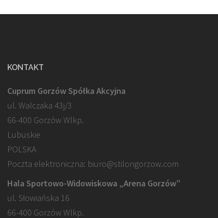
KONTAKT
Cuprum Gorzów Spółka Akcyjna
ul. Walczaka 43j/3
66-400 Gorzów Wlkp.
Lubuskie
POLSKA
Poczta elektroniczna: biuro@stilongorzow.com
Hala Sportowo-Widowiskowa „Arena Gorzów”
ul. Słowiańska 16
66-400 Gorzów Wlkp.