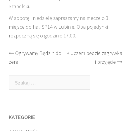
Szabelski.
W sobotę i niedzielę zapraszamy na mecze o 3.
miejsce do hali SP14 w Lubinie. Oba pojedynki
rozpoczną się o godzinie 17.00.
Post
Ogrywamy Będzin do
Kluczem będzie zagrywka
zera
i przyjęcie
navigation
Szukaj:
KATEGORIE