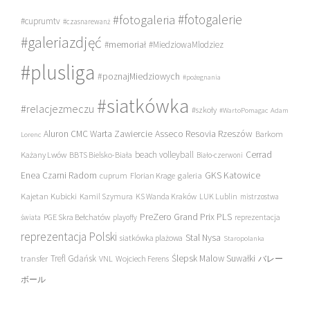
#fotogalerie
#fotogaleria
#cuprumtv
#czasnarewanż
#galeriazdjęć
#memoriał
#MiedziowaMlodziez
#plusliga
#poznajMiedziowych
#pożegnania
#siatkówka
#relacjezmeczu
#szkoły
#WartoPomagac
Adam
Asseco Resovia Rzeszów
Aluron CMC Warta Zawiercie
Barkom
Lorenc
beach volleyball
Cerrad
Każany Lwów
BBTS Bielsko-Biała
Biało-czerwoni
Enea Czarni Radom
galeria
GKS Katowice
cuprum
Florian Krage
Kajetan Kubicki
Kamil Szymura
KS Wanda Kraków
LUK Lublin
mistrzostwa
PreZero Grand Prix PLS
PGE Skra Bełchatów
świata
playoffy
reprezentacja
reprezentacja Polski
Stal Nysa
siatkówka plażowa
Staropolanka
transfer
Trefl Gdańsk
Ślepsk Malow Suwałki
VNL
Wojciech Ferens
バレー
ボール