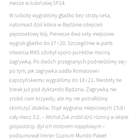
mecze w lubińskiej SP14.
W sobotę wygraliśmy gładko bez straty seta,
natomiast dziś kibice w Będzinie obejrzeli
pięciosetowy bój. Pierwsze dwa sety miejscowi
wygrali gładko do 17 i 20. Szczególnie w partii
otwarcia MKS zdobył sporo punktów mocną
zagrywką. Po dwóch przegranych podnieśliśmy się i
po tym, jak zagrywka siadła Romaciowi i
Łapszyńskiemu wygraliśmy do 18 i 21. Niestety tie
break już pod dyktando Będzina. Zagrywką nie
zrobili nam krzywdy, ale my nie potrafiliśmy
skończyć ataków. Stąd wygrana miejscowych 15:8 i
cały mecz 3:2. –
Michał Żuk zrobił dziś różnicę w ekipie
gospodarzy. Był ich motorem napędowym –
podsumował trener Cuprum Mundo Paweł