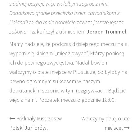
siódmej pozycji, więc wolałbym zagrać z nimi.
Dodatkowo granie przeciwko trzem zawodnikom z
Holandii to dla mnie osobiście zawsze jeszcze lepsza
zabawa
– zakończył z uśmiechem
Jeroen Trommel
.
Mamy nadzieję, że podczas dzisiejszego meczu hala
wypełni się kibicami „miedziowych”, którzy poniosą
ich do pewnego zwycięstwa. Nadal bowiem
walczymy o piąte miejsce w PlusLidze, co byłoby na
pewno ogromnym sukcesem w naszym
debiutanckim sezonie w tym rozgrywkach. Bądźcie
więc z nami! Początek meczu o godzinie 18:00.
Post
Półfinały Mistrzostw
Walczymy dalej o 5te
Polski Juniorów!
miejsce!
navigation