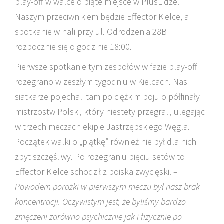
play-off w walce o piąte miejsce w PlusLidze.
Naszym przeciwnikiem będzie Effector Kielce, a
spotkanie w hali przy ul. Odrodzenia 28B
rozpocznie się o godzinie 18:00.
Pierwsze spotkanie tym zespołów w fazie play-off
rozegrano w zeszłym tygodniu w Kielcach. Nasi
siatkarze pojechali tam po ciężkim boju o półfinały
mistrzostw Polski, który niestety przegrali, ulegając
w trzech meczach ekipie Jastrzębskiego Węgla.
Początek walki o „piątkę” również nie był dla nich
zbyt szczęśliwy. Po rozegraniu pięciu setów to
Effector Kielce schodził z boiska zwycięski. –
Powodem porażki w pierwszym meczu był nasz brak
koncentracji. Oczywistym jest, że byliśmy bardzo
zmęczeni zarówno psychicznie jak i fizycznie po