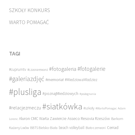
SZKOŁY KONKURS
WARTO POMAGAĆ
TAGI
#fotogalerie
#fotogaleria
#cuprumtv
#czasnarewanż
#galeriazdjęć
#memoriał
#MiedziowaMlodziez
#plusliga
#poznajMiedziowych
#pożegnania
#siatkówka
#relacjezmeczu
#szkoły
#WartoPomagac
Adam
Asseco Resovia Rzeszów
Aluron CMC Warta Zawiercie
Barkom
Lorenc
beach volleyball
Cerrad
Każany Lwów
BBTS Bielsko-Biała
Biało-czerwoni