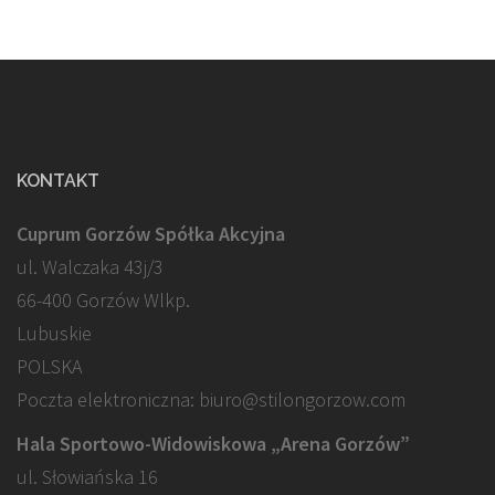
KONTAKT
Cuprum Gorzów Spółka Akcyjna
ul. Walczaka 43j/3
66-400 Gorzów Wlkp.
Lubuskie
POLSKA
Poczta elektroniczna: biuro@stilongorzow.com
Hala Sportowo-Widowiskowa „Arena Gorzów”
ul. Słowiańska 16