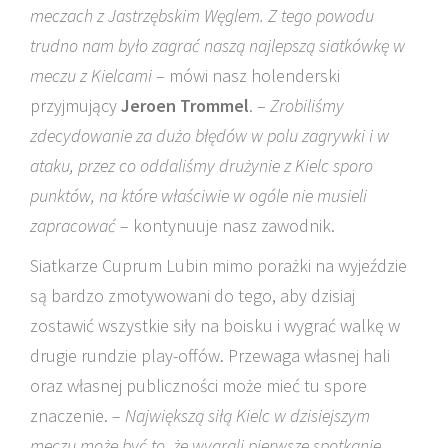
meczach z Jastrzębskim Węglem. Z tego powodu
trudno nam było zagrać naszą najlepszą siatkówkę w
meczu z Kielcami
– mówi nasz holenderski
przyjmujący
Jeroen Trommel
. –
Zrobiliśmy
zdecydowanie za dużo błędów w polu zagrywki i w
ataku, przez co oddaliśmy drużynie z Kielc sporo
punktów, na które właściwie w ogóle nie musieli
zapracować
– kontynuuje nasz zawodnik.
Siatkarze Cuprum Lubin mimo porażki na wyjeździe
są bardzo zmotywowani do tego, aby dzisiaj
zostawić wszystkie siły na boisku i wygrać walkę w
drugie rundzie play-offów. Przewaga własnej hali
oraz własnej publiczności może mieć tu spore
znaczenie. –
Największą siłą Kielc w dzisiejszym
meczu może być to, że wygrali pierwsze spotkanie.