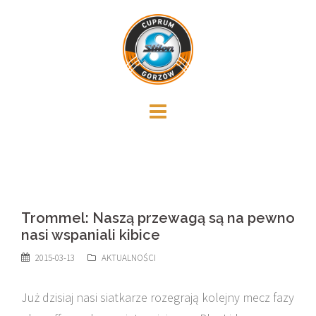
Skip
to
content
Trommel: Naszą przewagą są na pewno
nasi wspaniali kibice
2015-03-13
AKTUALNOŚCI
Już dzisiaj nasi siatkarze rozegrają kolejny mecz fazy