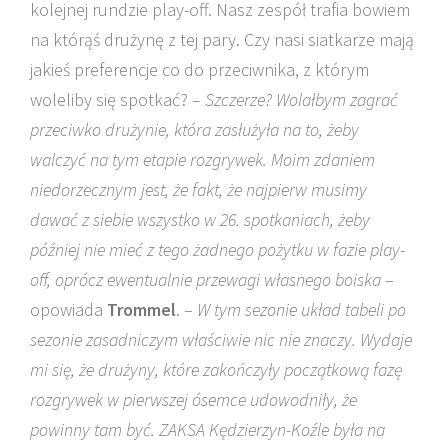
kolejnej rundzie play-off. Nasz zespół trafia bowiem
na którąś drużynę z tej pary. Czy nasi siatkarze mają
jakieś preferencje co do przeciwnika, z którym
woleliby się spotkać? –
Szczerze? Wolałbym zagrać
przeciwko drużynie, która zasłużyła na to, żeby
walczyć na tym etapie rozgrywek. Moim zdaniem
niedorzecznym jest, że fakt, że najpierw musimy
dawać z siebie wszystko w 26. spotkaniach, żeby
później nie mieć z tego żadnego pożytku w fazie play-
off, oprócz ewentualnie przewagi własnego boiska
–
opowiada
Trommel
. –
W tym sezonie układ tabeli po
sezonie zasadniczym właściwie nic nie znaczy. Wydaje
mi się, że drużyny, które zakończyły początkową fazę
rozgrywek w pierwszej ósemce udowodniły, że
powinny tam być. ZAKSA Kędzierzyn-Koźle była na