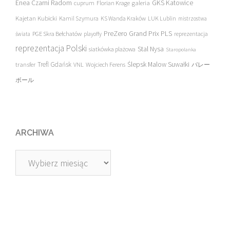
Enea Czarni Radom
galeria
GKS Katowice
cuprum
Florian Krage
Kajetan Kubicki
Kamil Szymura
KS Wanda Kraków
LUK Lublin
mistrzostwa
PreZero Grand Prix PLS
PGE Skra Bełchatów
świata
playoffy
reprezentacja
reprezentacja Polski
Stal Nysa
siatkówka plażowa
Staropolanka
transfer
Trefl Gdańsk
Ślepsk Malow Suwałki
VNL
Wojciech Ferens
バレー
ボール
ARCHIWA
Archiwa