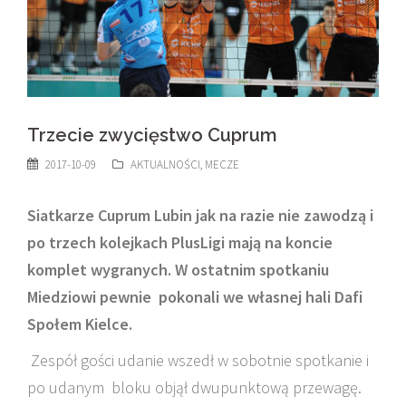
Trzecie zwycięstwo Cuprum
2017-10-09
AKTUALNOŚCI
,
MECZE
Siatkarze Cuprum Lubin jak na razie nie zawodzą i
po trzech kolejkach PlusLigi mają na koncie
komplet wygranych. W ostatnim spotkaniu
Miedziowi pewnie pokonali we własnej hali Dafi
Społem Kielce.
Zespół gości udanie wszedł w sobotnie spotkanie i
po udanym bloku objął dwupunktową przewagę.