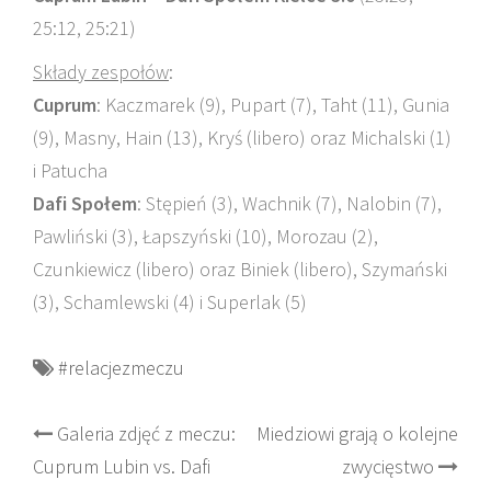
25:12, 25:21)
Składy zespołów
:
Cuprum
: Kaczmarek (9), Pupart (7), Taht (11), Gunia
(9), Masny, Hain (13), Kryś (libero) oraz Michalski (1)
i Patucha
Dafi Społem
: Stępień (3), Wachnik (7), Nalobin (7),
Pawliński (3), Łapszyński (10), Morozau (2),
Czunkiewicz (libero) oraz Biniek (libero), Szymański
(3), Schamlewski (4) i Superlak (5)
#relacjezmeczu
Post
Galeria zdjęć z meczu:
Miedziowi grają o kolejne
Cuprum Lubin vs. Dafi
zwycięstwo
navigation