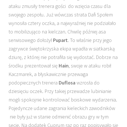
ataku zmusiły trenera gości do wzięcia czasu dla
swojego zespołu. Już wówczas strata Dafi Społem
wynosiła cztery oczka, a najwyraźniej nie podziałało
to mobilizująco na kielczan. Chwilę później asa
serwisowego dołożył
Pupart
. To właśnie przy jego
zagrywce świętokrzyska ekipa wpadła w siatkarską
dziurę, z której nie potrafiła się wydostać. Dobrze na
środku prezentował się
Hain
, swoje w ataku robił
Kaczmarek, a błyskawicznie przewaga
podopiecznych trenera
Duflosa
wzrosła do
dziesięciu oczek. Przy takiej przewadze lubinianie
mogli spokojnie kontrolować boiskowe wydarzenia.
Pojedyncze udane zagrania kieleckich zawodników
nie były już w stanie odmienić obrazu gry w tym
secie. Na dodatek Cuprum raz po raz popisywało się