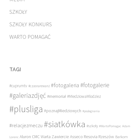
SZKOŁY
SZKOŁY KONKURS
WARTO POMAGAĆ
TAGI
#fotogalerie
#fotogaleria
#cuprumtv
#czasnarewanż
#galeriazdjęć
#memoriał
#MiedziowaMlodziez
#plusliga
#poznajMiedziowych
#pożegnania
#siatkówka
#relacjezmeczu
#szkoły
#WartoPomagac
Adam
Asseco Resovia Rzeszów
Aluron CMC Warta Zawiercie
Barkom
Lorenc