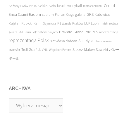
beach volleyball
Cerrad
Każany Lwów
BBTS Bielsko-Biała
Biało-czerwoni
Enea Czarni Radom
galeria
GKS Katowice
cuprum
Florian Krage
Kajetan Kubicki
Kamil Szymura
KS Wanda Kraków
LUK Lublin
mistrzostwa
PreZero Grand Prix PLS
PGE Skra Bełchatów
świata
playoffy
reprezentacja
reprezentacja Polski
Stal Nysa
siatkówka plażowa
Staropolanka
transfer
Trefl Gdańsk
Ślepsk Malow Suwałki
VNL
Wojciech Ferens
バレー
ボール
ARCHIWA
Archiwa