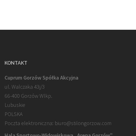
KONTAKT
Cuprum Gorzów Spółka Akcyjna
ul. Walczaka 43j/3
66-400 Gorzów Wlkp.
Lubuskie
POLSKA
Poczta elektroniczna: biuro@stilongorzow.com
Hala Sportowo-Widowiskowa „Arena Gorzów”