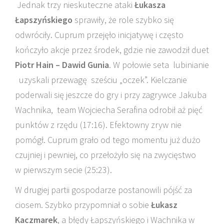
Jednak trzy nieskuteczne ataki
Łukasza
Łapszyńskiego
sprawiły, że role szybko się
odwróciły. Cuprum przejęło inicjatywę i często
kończyło akcje przez środek, gdzie nie zawodził duet
Piotr Hain – Dawid Gunia
. W połowie seta lubinianie
uzyskali przewagę sześciu „oczek”. Kielczanie
poderwali się jeszcze do gry i przy zagrywce Jakuba
Wachnika, team Wojciecha Serafina odrobił aż pięć
punktów z rzędu (17:16). Efektowny zryw nie
pomógł. Cuprum grało od tego momentu już dużo
czujniej i pewniej, co przełożyło się na zwycięstwo
w pierwszym secie (25:23).
W drugiej partii gospodarze postanowili pójść za
ciosem. Szybko przypomniał o sobie
Łukasz
Kaczmarek
, a błędy Łapszyńskiego i Wachnika w