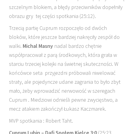
szczelnym blokiem, a błędy przeciwników dopełniły
obrazu gry tej części spotkania (25:12).
Trzecią partię Cuprum rozpoczęło od dwóch
bloków, które jeszcze bardziej nakręciły zespół do
walki.
Michal Masny
nadal bardzo chętnie
współpracował z parą środkowych, która grała w
starciu trzeciej kolejki na świetnej skuteczności. W
końcówce seta przyjezdni próbowali niwelować
straty, ale pojedyncze udane zagrania to było zbyt
mało, żeby wprowadzić nerwowość w szeregach
Cuprum . Miedziowi odnieśli pewne zwycięstwo, a
mecz atakiem zakończył Łukasz Kaczmarek.
MVP spotkania : Robert Taht.
Cuprum Lubin – Dafi Społem Kielce 3:0
(25:23,