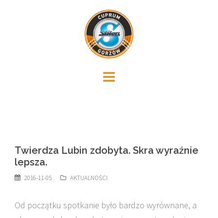
Skip
to
content
Twierdza Lubin zdobyta. Skra wyraźnie
lepsza.
2016-11-05
AKTUALNOŚCI
Od początku spotkanie było bardzo wyrównane, a