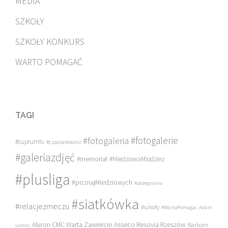
MEDIA
SZKOŁY
SZKOŁY KONKURS
WARTO POMAGAĆ
TAGI
#fotogalerie
#fotogaleria
#cuprumtv
#czasnarewanż
#galeriazdjęć
#memoriał
#MiedziowaMlodziez
#plusliga
#poznajMiedziowych
#pożegnania
#siatkówka
#relacjezmeczu
#szkoły
#WartoPomagac
Adam
Asseco Resovia Rzeszów
Aluron CMC Warta Zawiercie
Barkom
Lorenc