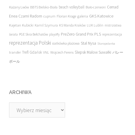
beach volleyball
Cerrad
Każany Lwów
BBTS Bielsko-Biała
Biało-czerwoni
Enea Czarni Radom
galeria
GKS Katowice
cuprum
Florian Krage
Kajetan Kubicki
Kamil Szymura
KS Wanda Kraków
LUK Lublin
mistrzostwa
PreZero Grand Prix PLS
PGE Skra Bełchatów
świata
playoffy
reprezentacja
reprezentacja Polski
Stal Nysa
siatkówka plażowa
Staropolanka
transfer
Trefl Gdańsk
Ślepsk Malow Suwałki
VNL
Wojciech Ferens
バレー
ボール
ARCHIWA
Archiwa