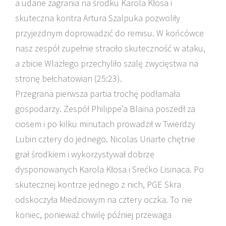
a udane zagrania na środku Karola Kłosa i
skuteczna kontra Artura Szalpuka pozwoliły
przyjezdnym doprowadzić do remisu. W końcówce
nasz zespół zupełnie straciło skuteczność w ataku,
a zbicie Wlazłego przechyliło szalę zwycięstwa na
stronę bełchatowian (25:23).
Przegrana pierwsza partia trochę podłamała
gospodarzy. Zespół Philippe’a Blaina poszedł za
ciosem i po kilku minutach prowadził w Twierdzy
Lubin cztery do jednego. Nicolas Uriarte chętnie
grał środkiem i wykorzystywał dobrze
dysponowanych Karola Kłosa i Srećko Lisinaca. Po
skutecznej kontrze jednego z nich, PGE Skra
odskoczyła Miedziowym na cztery oczka. To nie
koniec, ponieważ chwilę później przewaga