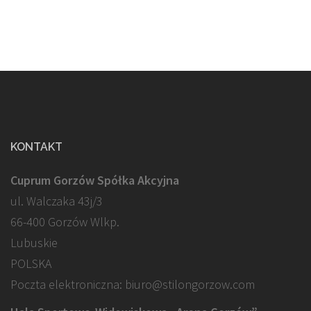
KONTAKT
Cuprum Gorzów Spółka Akcyjna
ul. Walczaka 43j/3
66-400 Gorzów Wlkp.
Lubuskie
POLSKA
Poczta elektroniczna: biuro@stilongorzow.com