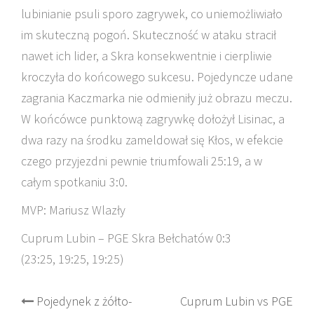
lubinianie psuli sporo zagrywek, co uniemożliwiało
im skuteczną pogoń. Skuteczność w ataku stracił
nawet ich lider, a Skra konsekwentnie i cierpliwie
kroczyła do końcowego sukcesu. Pojedyncze udane
zagrania Kaczmarka nie odmieniły już obrazu meczu.
W końcówce punktową zagrywkę dołożył Lisinac, a
dwa razy na środku zameldował się Kłos, w efekcie
czego przyjezdni pewnie triumfowali 25:19, a w
całym spotkaniu 3:0.
MVP: Mariusz Wlazły
Cuprum Lubin – PGE Skra Bełchatów 0:3
(23:25, 19:25, 19:25)
Post
Pojedynek z żółto-
Cuprum Lubin vs PGE