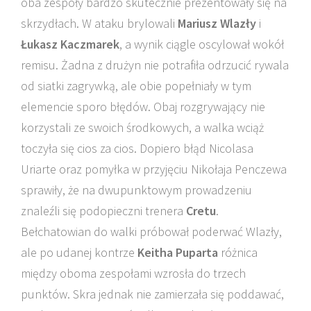
oba zespoły bardzo skutecznie prezentowały się na
skrzydłach. W ataku brylowali
Mariusz Wlazły
i
Łukasz Kaczmarek
, a wynik ciągle oscylował wokół
remisu. Żadna z drużyn nie potrafiła odrzucić rywala
od siatki zagrywką, ale obie popełniały w tym
elemencie sporo błędów. Obaj rozgrywający nie
korzystali ze swoich środkowych, a walka wciąż
toczyła się cios za cios. Dopiero błąd Nicolasa
Uriarte oraz pomyłka w przyjęciu Nikołaja Penczewa
sprawiły, że na dwupunktowym prowadzeniu
znaleźli się podopieczni trenera
Cretu
.
Bełchatowian do walki próbował poderwać Wlazły,
ale po udanej kontrze
Keitha Puparta
różnica
między oboma zespołami wzrosła do trzech
punktów. Skra jednak nie zamierzała się poddawać,