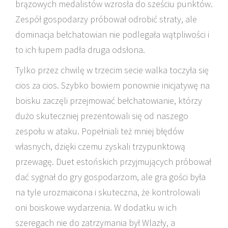
brązowych medalistów wzrosła do sześciu punktów.
Zespół gospodarzy próbował odrobić straty, ale
dominacja bełchatowian nie podlegała wątpliwości i
to ich łupem padła druga odsłona.
Tylko przez chwilę w trzecim secie walka toczyła się
cios za cios. Szybko bowiem ponownie inicjatywę na
boisku zaczęli przejmować bełchatowianie, którzy
dużo skuteczniej prezentowali się od naszego
zespołu w ataku. Popełniali też mniej błędów
własnych, dzięki czemu zyskali trzypunktową
przewagę. Duet estońskich przyjmujących próbował
dać sygnał do gry gospodarzom, ale gra gości była
na tyle urozmaicona i skuteczna, że kontrolowali
oni boiskowe wydarzenia. W dodatku w ich
szeregach nie do zatrzymania był Wlazły, a