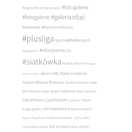
#fotogaleria
#cuprumtv
#czasnarewanż
#galeriazdjęć
#fotogalerie
#memoriał
#MiedziowaMlodziez
#plusliga
#poznajMiedziowych
#relacjezmeczu
#pożegnania
#siatkówka
#szkoły
#WartoPomagac
Aluron CMC Warta Zawiercie
Adam Lorenc
Asseco Resovia Rzeszów
Barkom Każany Lwów
beach volleyball
BBTS Bielsko-Biała
Biało-czerwoni
Cerrad Enea Czarni Radom
cuprum
Florian
galeria
GKS Katowice
Kajetan Kubicki
Krage
Kamil Szymura
KS Wanda Kraków
LUK Lublin
PGE Skra Bełchatów
mistrzostwa świata
playoffy