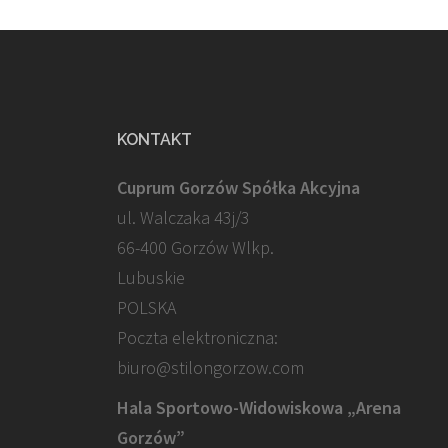
KONTAKT
Cuprum Gorzów Spółka Akcyjna
ul. Walczaka 43j/3
66-400 Gorzów Wlkp.
Lubuskie
POLSKA
Poczta elektroniczna:
biuro@stilongorzow.com
Hala Sportowo-Widowiskowa „Arena
Gorzów”