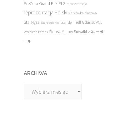
PreZero Grand Prix PLS
reprezentacja
reprezentacja Polski
siatkówka plażowa
Stal Nysa
transfer
Trefl Gdańsk
VNL
Staropolanka
Ślepsk Malow Suwałki
Wojciech Ferens
バレーボ
ール
ARCHIWA
Archiwa