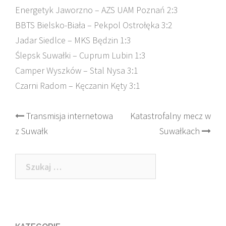
Energetyk Jaworzno – AZS UAM Poznań 2:3
BBTS Bielsko-Biała – Pekpol Ostrołęka 3:2
Jadar Siedlce – MKS Będzin 1:3
Ślepsk Suwałki – Cuprum Lubin 1:3
Camper Wyszków – Stal Nysa 3:1
Czarni Radom – Kęczanin Kęty 3:1
Post
Transmisja internetowa
Katastrofalny mecz w
z Suwałk
Suwałkach
navigation
Szukaj: