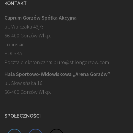
KONTAKT
Cuprum Gorzów Spółka Akcyjna
ul. Walczaka 43j/3
66-400 Gorzów Wlkp.
Lubuskie
POLSKA
Poczta elektroniczna: biuro@stilongorzow.com
Hala Sportowo-Widowiskowa „Arena Gorzów”
ul. Słowiańska 16
66-400 Gorzów Wlkp.
SPOŁECZNOŚCI