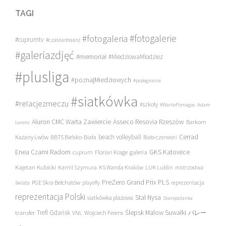
TAGI
#fotogalerie
#fotogaleria
#cuprumtv
#czasnarewanż
#galeriazdjęć
#memoriał
#MiedziowaMlodziez
#plusliga
#poznajMiedziowych
#pożegnania
#siatkówka
#relacjezmeczu
#szkoły
#WartoPomagac
Adam
Asseco Resovia Rzeszów
Aluron CMC Warta Zawiercie
Barkom
Lorenc
beach volleyball
Cerrad
Każany Lwów
BBTS Bielsko-Biała
Biało-czerwoni
Enea Czarni Radom
galeria
GKS Katowice
cuprum
Florian Krage
Kajetan Kubicki
Kamil Szymura
KS Wanda Kraków
LUK Lublin
mistrzostwa
PreZero Grand Prix PLS
PGE Skra Bełchatów
świata
playoffy
reprezentacja
reprezentacja Polski
Stal Nysa
siatkówka plażowa
Staropolanka
transfer
Trefl Gdańsk
Ślepsk Malow Suwałki
VNL
Wojciech Ferens
バレー