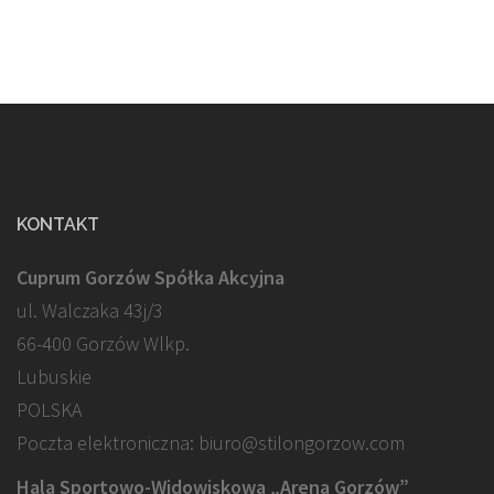
KONTAKT
Cuprum Gorzów Spółka Akcyjna
ul. Walczaka 43j/3
66-400 Gorzów Wlkp.
Lubuskie
POLSKA
Poczta elektroniczna: biuro@stilongorzow.com
Hala Sportowo-Widowiskowa „Arena Gorzów”