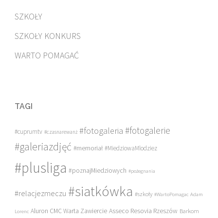
SZKOŁY
SZKOŁY KONKURS
WARTO POMAGAĆ
TAGI
#fotogalerie
#fotogaleria
#cuprumtv
#czasnarewanż
#galeriazdjęć
#memoriał
#MiedziowaMlodziez
#plusliga
#poznajMiedziowych
#pożegnania
#siatkówka
#relacjezmeczu
#szkoły
#WartoPomagac
Adam
Asseco Resovia Rzeszów
Aluron CMC Warta Zawiercie
Barkom
Lorenc