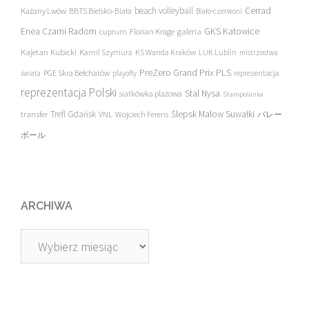
beach volleyball
Cerrad
Każany Lwów
BBTS Bielsko-Biała
Biało-czerwoni
Enea Czarni Radom
galeria
GKS Katowice
cuprum
Florian Krage
Kajetan Kubicki
Kamil Szymura
KS Wanda Kraków
LUK Lublin
mistrzostwa
PreZero Grand Prix PLS
PGE Skra Bełchatów
świata
playoffy
reprezentacja
reprezentacja Polski
Stal Nysa
siatkówka plażowa
Staropolanka
transfer
Trefl Gdańsk
Ślepsk Malow Suwałki
VNL
Wojciech Ferens
バレー
ボール
ARCHIWA
Archiwa