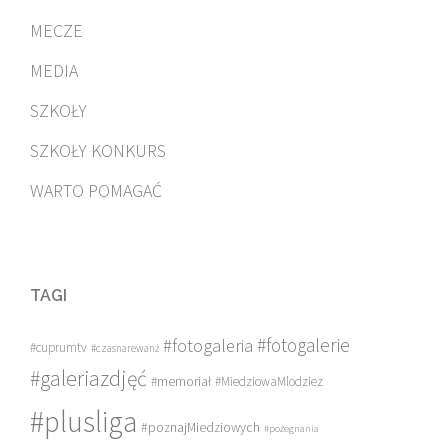
MECZE
MEDIA
SZKOŁY
SZKOŁY KONKURS
WARTO POMAGAĆ
TAGI
#fotogalerie
#fotogaleria
#cuprumtv
#czasnarewanż
#galeriazdjęć
#memoriał
#MiedziowaMlodziez
#plusliga
#poznajMiedziowych
#pożegnania