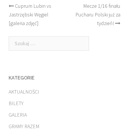
Post
Cuprum Lubin vs
Mecze 1/16 finału
Jastrzębski Węgiel
Pucharu Polski już za
navigation
[galeria zdjęć]
tydzień!
Szukaj:
KATEGORIE
AKTUALNOŚCI
BILETY
GALERIA
GRAMY RAZEM