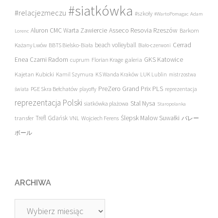
#siatkówka
#relacjezmeczu
#szkoły
#WartoPomagac
Adam
Asseco Resovia Rzeszów
Aluron CMC Warta Zawiercie
Barkom
Lorenc
beach volleyball
Cerrad
Każany Lwów
BBTS Bielsko-Biała
Biało-czerwoni
Enea Czarni Radom
galeria
GKS Katowice
cuprum
Florian Krage
Kajetan Kubicki
Kamil Szymura
KS Wanda Kraków
LUK Lublin
mistrzostwa
PreZero Grand Prix PLS
PGE Skra Bełchatów
świata
playoffy
reprezentacja
reprezentacja Polski
Stal Nysa
siatkówka plażowa
Staropolanka
transfer
Trefl Gdańsk
Ślepsk Malow Suwałki
VNL
Wojciech Ferens
バレー
ボール
ARCHIWA
Archiwa