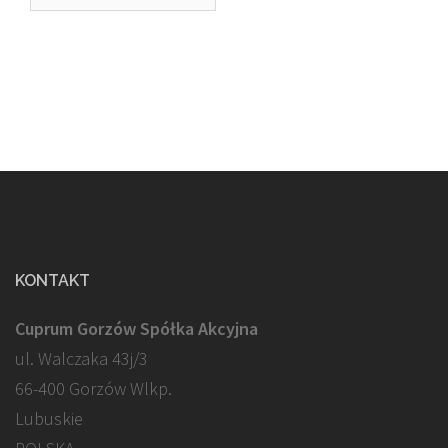
KONTAKT
Cuprum Gorzów Spółka Akcyjna
ul. Walczaka 43j/3
66-400 Gorzów Wlkp.
Lubuskie