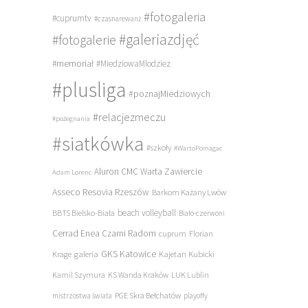
#fotogaleria
#cuprumtv
#czasnarewanż
#galeriazdjęć
#fotogalerie
#memoriał
#MiedziowaMlodziez
#plusliga
#poznajMiedziowych
#relacjezmeczu
#pożegnania
#siatkówka
#szkoły
#WartoPomagac
Aluron CMC Warta Zawiercie
Adam Lorenc
Asseco Resovia Rzeszów
Barkom Każany Lwów
beach volleyball
BBTS Bielsko-Biała
Biało-czerwoni
Cerrad Enea Czarni Radom
cuprum
Florian
galeria
GKS Katowice
Kajetan Kubicki
Krage
Kamil Szymura
KS Wanda Kraków
LUK Lublin
PGE Skra Bełchatów
mistrzostwa świata
playoffy