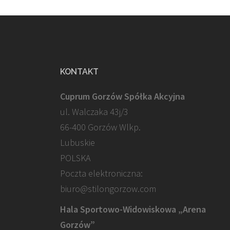
KONTAKT
Cuprum Gorzów Spółka Akcyjna
ul. Walczaka 43j/3
66-400 Gorzów Wlkp.
Lubuskie
POLSKA
Poczta elektroniczna:
biuro@stilongorzow.com
Hala Sportowo-Widowiskowa „Arena
Gorzów”