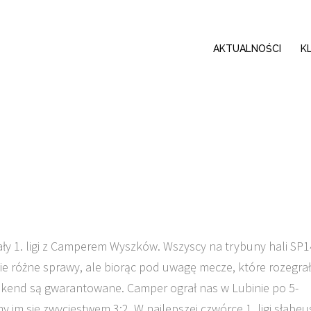
AKTUALNOŚCI
K
ały 1. ligi z Camperem Wyszków. Wszyscy na trybuny hali SP1
wie różne sprawy, ale biorąc pod uwagę mecze, które rozegra
kend są gwarantowane. Camper ograł nas w Lubinie po 5-
m się zwycięstwem 3:2. W najlepszej czwórce 1. ligi słabeu