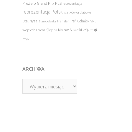
PreZero Grand Prix PLS
reprezentacja
reprezentacja Polski
siatkówka plażowa
Stal Nysa
transfer
Trefl Gdańsk
VNL
Staropolanka
Ślepsk Malow Suwałki
Wojciech Ferens
バレーボ
ール
ARCHIWA
Archiwa