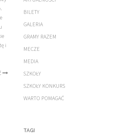
.
BILETY
że
GALERIA
u
ie
GRAMY RAZEM
ę i
MECZE
MEDIA
ć
SZKOŁY
SZKOŁY KONKURS
WARTO POMAGAĆ
TAGI