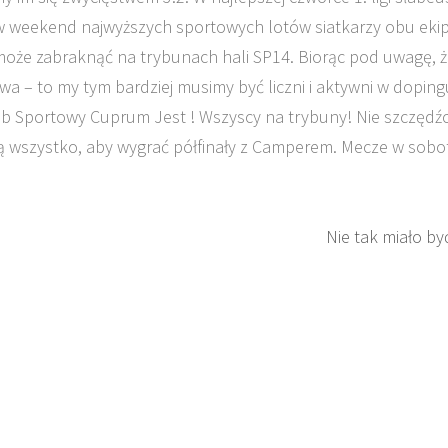
w weekend najwyższych sportowych lotów siatkarzy obu ekip
może zabraknąć na trybunach hali SP14. Biorąc pod uwagę, 
wa – to my tym bardziej musimy być liczni i aktywni w doping
 Klub Sportowy Cuprum Jest ! Wszyscy na trybuny! Nie szczędźc
obią wszystko, aby wygrać półfinały z Camperem. Mecze w sobot
Nie tak miało by