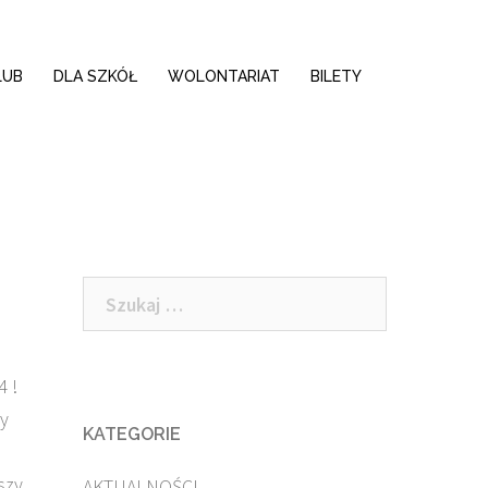
LUB
DLA SZKÓŁ
WOLONTARIAT
BILETY
Szukaj:
4 !
ły
KATEGORIE
szy
AKTUALNOŚCI