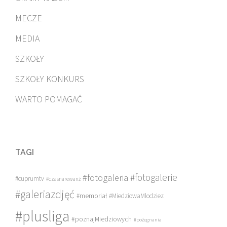
MECZE
MEDIA
SZKOŁY
SZKOŁY KONKURS
WARTO POMAGAĆ
TAGI
#fotogalerie
#fotogaleria
#cuprumtv
#czasnarewanż
#galeriazdjęć
#memoriał
#MiedziowaMlodziez
#plusliga
#poznajMiedziowych
#pożegnania