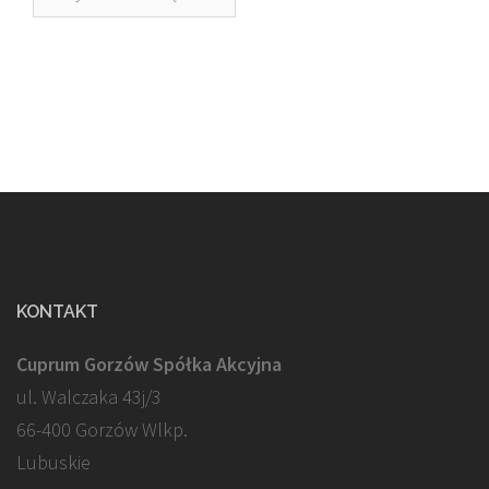
KONTAKT
Cuprum Gorzów Spółka Akcyjna
ul. Walczaka 43j/3
66-400 Gorzów Wlkp.
Lubuskie