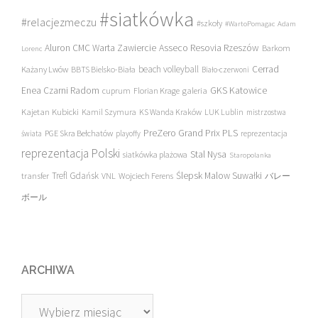
#siatkówka
#relacjezmeczu
#szkoły
#WartoPomagac
Adam
Asseco Resovia Rzeszów
Aluron CMC Warta Zawiercie
Barkom
Lorenc
beach volleyball
Cerrad
Każany Lwów
BBTS Bielsko-Biała
Biało-czerwoni
Enea Czarni Radom
galeria
GKS Katowice
cuprum
Florian Krage
Kajetan Kubicki
Kamil Szymura
KS Wanda Kraków
LUK Lublin
mistrzostwa
PreZero Grand Prix PLS
PGE Skra Bełchatów
świata
playoffy
reprezentacja
reprezentacja Polski
Stal Nysa
siatkówka plażowa
Staropolanka
transfer
Trefl Gdańsk
Ślepsk Malow Suwałki
VNL
Wojciech Ferens
バレー
ボール
ARCHIWA
Archiwa