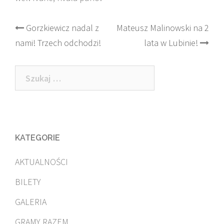
Post
Gorzkiewicz nadal z
Mateusz Malinowski na 2
nami! Trzech odchodzi!
lata w Lubinie!
navigation
Szukaj:
KATEGORIE
AKTUALNOŚCI
BILETY
GALERIA
GRAMY RAZEM