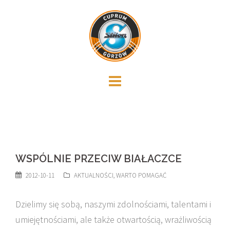
Skip
to
content
WSPÓLNIE PRZECIW BIAŁACZCE
2012-10-11
AKTUALNOŚCI
,
WARTO POMAGAĆ
Dzielimy się sobą, naszymi zdolnościami, talentami i
umiejętnościami, ale także otwartością, wrażliwością