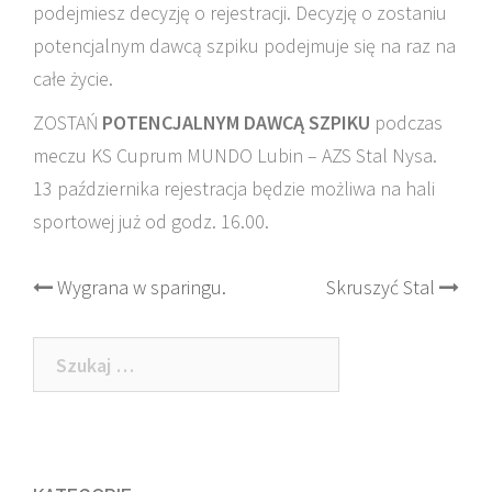
podejmiesz decyzję o rejestracji. Decyzję o zostaniu
potencjalnym dawcą szpiku podejmuje się na raz na
całe życie.
ZOSTAŃ
POTENCJALNYM DAWCĄ SZPIKU
podczas
meczu KS Cuprum MUNDO Lubin – AZS Stal Nysa.
13 października rejestracja będzie możliwa na hali
sportowej już od godz. 16.00.
Post
Wygrana w sparingu.
Skruszyć Stal
navigation
Szukaj: