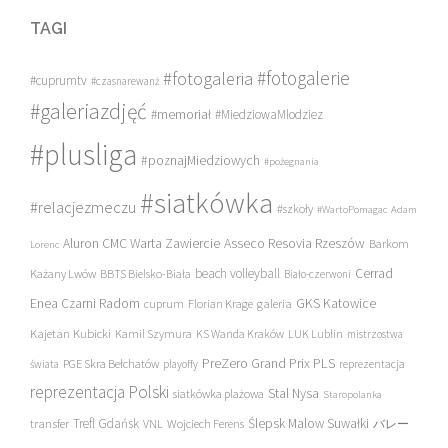
TAGI
#fotogalerie
#fotogaleria
#cuprumtv
#czasnarewanż
#galeriazdjęć
#memoriał
#MiedziowaMlodziez
#plusliga
#poznajMiedziowych
#pożegnania
#siatkówka
#relacjezmeczu
#szkoły
#WartoPomagac
Adam
Asseco Resovia Rzeszów
Aluron CMC Warta Zawiercie
Barkom
Lorenc
beach volleyball
Cerrad
Każany Lwów
BBTS Bielsko-Biała
Biało-czerwoni
Enea Czarni Radom
galeria
GKS Katowice
cuprum
Florian Krage
Kajetan Kubicki
Kamil Szymura
KS Wanda Kraków
LUK Lublin
mistrzostwa
PreZero Grand Prix PLS
PGE Skra Bełchatów
świata
playoffy
reprezentacja
reprezentacja Polski
Stal Nysa
siatkówka plażowa
Staropolanka
transfer
Trefl Gdańsk
Ślepsk Malow Suwałki
VNL
Wojciech Ferens
バレー