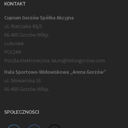
KONTAKT
Cuprum Gorzów Spółka Akcyjna
ul. Walczaka 43j/3
66-400 Gorzów Wlkp.
Lubuskie
POLSKA
Poczta elektroniczna: biuro@stilongorzow.com
Hala Sportowo-Widowiskowa „Arena Gorzów”
ul. Słowiańska 16
66-400 Gorzów Wlkp.
SPOŁECZNOŚCI