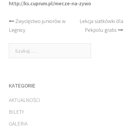
http://ks.cuprum.pl/mecze-na-zywo
Post
Zwycięstwo juniorów w
Lekcja siatkówki dla
Legnicy
Pekpolu gratis
navigation
Szukaj:
KATEGORIE
AKTUALNOŚCI
BILETY
GALERIA