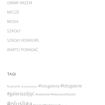
GRAMY RAZEM
MECZE
MEDIA
SZKOŁY
SZKOŁY KONKURS
WARTO POMAGAĆ
TAGI
#fotogalerie
#fotogaleria
#cuprumtv
#czasnarewanż
#galeriazdjęć
#memoriał
#MiedziowaMlodziez
#plusliga