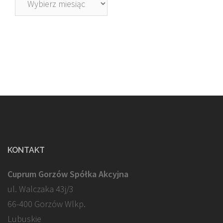
KONTAKT
Cuprum Gorzów Spółka Akcyjna
ul. Walczaka 43j/3
66-400 Gorzów Wlkp.
Lubuskie