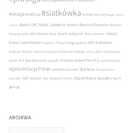
#poznajMiedziowych
#pożegnania
#siatkówka
#relacjezmeczu
#szkoły
#WartoPomagac
Adam
Asseco Resovia Rzeszów
Aluron CMC Warta Zawiercie
Barkom
Lorenc
beach volleyball
Cerrad
Każany Lwów
BBTS Bielsko-Biała
Biało-czerwoni
Enea Czarni Radom
galeria
GKS Katowice
cuprum
Florian Krage
Kajetan Kubicki
Kamil Szymura
KS Wanda Kraków
LUK Lublin
mistrzostwa
PreZero Grand Prix PLS
PGE Skra Bełchatów
świata
playoffy
reprezentacja
reprezentacja Polski
Stal Nysa
siatkówka plażowa
Staropolanka
transfer
Trefl Gdańsk
Ślepsk Malow Suwałki
VNL
Wojciech Ferens
バレー
ボール
ARCHIWA
Archiwa