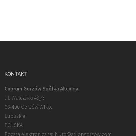
KONTAKT
Cuprum Gorzów Spółka Akcyjna
ul. Walczaka 43j/3
66-400 Gorzów Wlkp.
Lubuskie
POLSKA
Poczta elektroniczna: biuro@stilongorzow.com