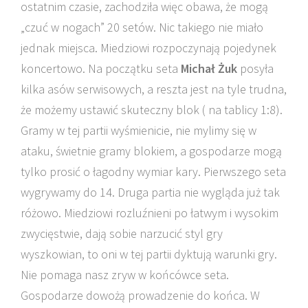
ostatnim czasie, zachodziła więc obawa, że mogą
„czuć w nogach” 20 setów. Nic takiego nie miało
jednak miejsca. Miedziowi rozpoczynają pojedynek
koncertowo. Na początku seta
Michał Żuk
posyła
kilka asów serwisowych, a reszta jest na tyle trudna,
że możemy ustawić skuteczny blok ( na tablicy 1:8).
Gramy w tej partii wyśmienicie, nie mylimy się w
ataku, świetnie gramy blokiem, a gospodarze mogą
tylko prosić o łagodny wymiar kary. Pierwszego seta
wygrywamy do 14. Druga partia nie wygląda już tak
różowo. Miedziowi rozluźnieni po łatwym i wysokim
zwycięstwie, dają sobie narzucić styl gry
wyszkowian, to oni w tej partii dyktują warunki gry.
Nie pomaga nasz zryw w końcówce seta.
Gospodarze dowożą prowadzenie do końca. W