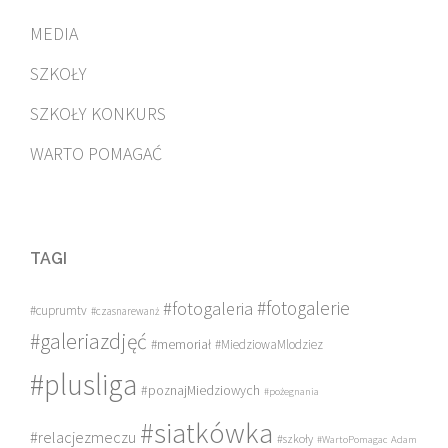
MEDIA
SZKOŁY
SZKOŁY KONKURS
WARTO POMAGAĆ
TAGI
#fotogalerie
#fotogaleria
#cuprumtv
#czasnarewanż
#galeriazdjęć
#memoriał
#MiedziowaMlodziez
#plusliga
#poznajMiedziowych
#pożegnania
#siatkówka
#relacjezmeczu
#szkoły
#WartoPomagac
Adam