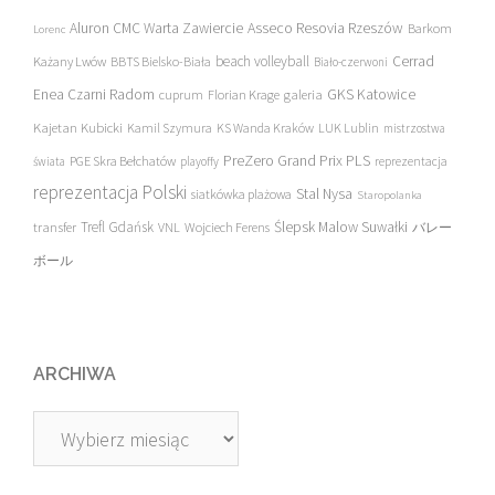
Asseco Resovia Rzeszów
Aluron CMC Warta Zawiercie
Barkom
Lorenc
beach volleyball
Cerrad
Każany Lwów
BBTS Bielsko-Biała
Biało-czerwoni
Enea Czarni Radom
galeria
GKS Katowice
cuprum
Florian Krage
Kajetan Kubicki
Kamil Szymura
KS Wanda Kraków
LUK Lublin
mistrzostwa
PreZero Grand Prix PLS
PGE Skra Bełchatów
świata
playoffy
reprezentacja
reprezentacja Polski
Stal Nysa
siatkówka plażowa
Staropolanka
transfer
Trefl Gdańsk
Ślepsk Malow Suwałki
VNL
Wojciech Ferens
バレー
ボール
ARCHIWA
Archiwa