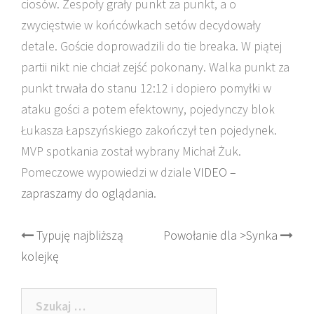
ciosów. Zespoły grały punkt za punkt, a o
zwycięstwie w końcówkach setów decydowały
detale. Goście doprowadzili do tie breaka. W piątej
partii nikt nie chciał zejść pokonany. Walka punkt za
punkt trwała do stanu 12:12 i dopiero pomyłki w
ataku gości a potem efektowny, pojedynczy blok
Łukasza Łapszyńskiego zakończył ten pojedynek.
MVP spotkania został wybrany Michał Żuk.
Pomeczowe wypowiedzi w dziale
VIDEO –
zapraszamy do oglądania
.
Post
Typuję najbliższą
Powołanie dla >Synka
kolejkę
navigation
Szukaj: