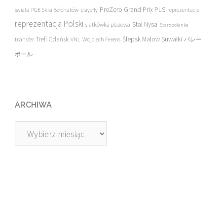
PreZero Grand Prix PLS
PGE Skra Bełchatów
świata
playoffy
reprezentacja
reprezentacja Polski
Stal Nysa
siatkówka plażowa
Staropolanka
transfer
Trefl Gdańsk
Ślepsk Malow Suwałki
VNL
Wojciech Ferens
バレー
ボール
ARCHIWA
Archiwa