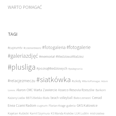
WARTO POMAGAĆ
TAGI
#fotogalerie
#fotogaleria
#cuprumtv
#czasnarewanż
#galeriazdjęć
#memoriał
#MiedziowaMlodziez
#plusliga
#poznajMiedziowych
#pożegnania
#siatkówka
#relacjezmeczu
#szkoły
#WartoPomagac
Adam
Asseco Resovia Rzeszów
Aluron CMC Warta Zawiercie
Barkom
Lorenc
beach volleyball
Cerrad
Każany Lwów
BBTS Bielsko-Biała
Biało-czerwoni
Enea Czarni Radom
galeria
GKS Katowice
cuprum
Florian Krage
Kajetan Kubicki
Kamil Szymura
KS Wanda Kraków
LUK Lublin
mistrzostwa