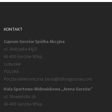
KONTAKT
Cuprum Gorzów Spółka Akcyjna
ul. Walczaka 43j/3
66-400 Gorzów Wlkp.
Lubuskie
POLSKA
Poczta elektroniczna: biuro@stilongorzow.com
Hala Sportowo-Widowiskowa „Arena Gorzów”
ul. Słowiańska 16
66-400 Gorzów Wlkp.