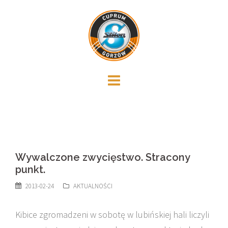
Skip
to
content
Wywalczone zwycięstwo. Stracony
punkt.
2013-02-24
AKTUALNOŚCI
Kibice zgromadzeni w sobotę w lubińskiej hali liczyli