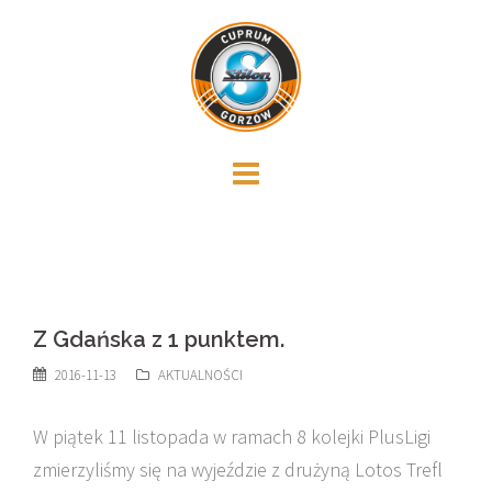
Skip
to
content
Z Gdańska z 1 punktem.
2016-11-13
AKTUALNOŚCI
W piątek 11 listopada w ramach 8 kolejki PlusLigi
zmierzyliśmy się na wyjeździe z drużyną Lotos Trefl