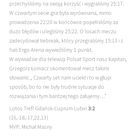
przechyliliśmy na swoją korzyść i wygraliśmy 25:17.
W czwartym secie gra była wyrównana, mimo
prowadzenia 22:20 w końcówce popełniliśmy za
dużo błędów i ulegliśmy 25:22. O losach meczu
zadecydował tiebreak, który przegraliśmy 15:13 i z
hali Ergo Arena wywieźliśmy 1 punkt.
W wywiadzie dla telewizji Polsat Sport nasz kapitan,
Grzegorz Łomacz skomentował mecz takimi
słowami: „ Czwarty set nam uciekł i to w głupi
sposób, bo to nie były trudne sytuacje do
rozwiązania i tym bardziej tego żałujemy…”
Lotos Trefl Gdańsk-Cuprum Lubin
3:2
(16,-18,-17,22,13)
MVP: Michał Masny