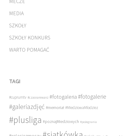
MECZE
MEDIA
SZKOŁY
SZKOŁY KONKURS
WARTO POMAGAĆ
TAGI
#fotogalerie
#fotogaleria
#cuprumtv
#czasnarewanż
#galeriazdjęć
#memoriał
#MiedziowaMlodziez
#plusliga
#poznajMiedziowych
#pożegnania
#siatkówka
#relacjezmeczu