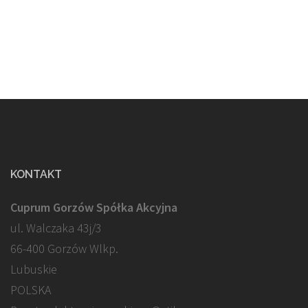
KONTAKT
Cuprum Gorzów Spółka Akcyjna
ul. Walczaka 43j/3
66-400 Gorzów Wlkp.
Lubuskie
POLSKA