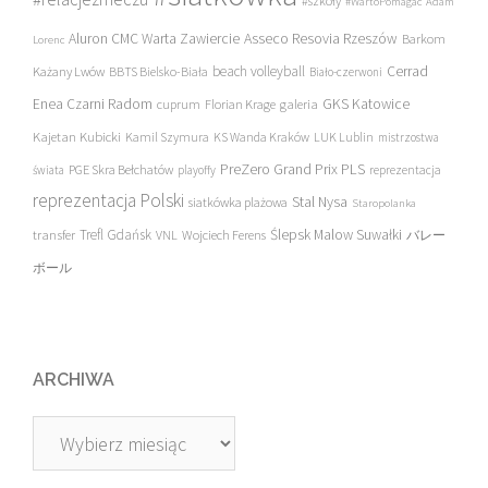
#szkoły
#WartoPomagac
Adam
Asseco Resovia Rzeszów
Aluron CMC Warta Zawiercie
Barkom
Lorenc
beach volleyball
Cerrad
Każany Lwów
BBTS Bielsko-Biała
Biało-czerwoni
Enea Czarni Radom
galeria
GKS Katowice
cuprum
Florian Krage
Kajetan Kubicki
Kamil Szymura
KS Wanda Kraków
LUK Lublin
mistrzostwa
PreZero Grand Prix PLS
PGE Skra Bełchatów
świata
playoffy
reprezentacja
reprezentacja Polski
Stal Nysa
siatkówka plażowa
Staropolanka
transfer
Trefl Gdańsk
Ślepsk Malow Suwałki
VNL
Wojciech Ferens
バレー
ボール
ARCHIWA
Archiwa