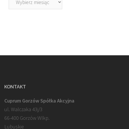
KONTAKT
Cuprum Gorzów Spółka Akcyjna
ul. Walczaka 43j/3
66-400 Gorzów Wlkp.
Lubuskie