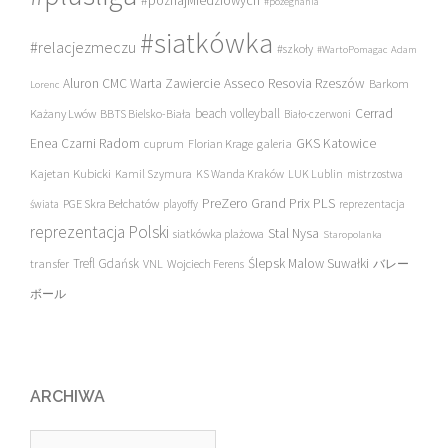
#poznajMiedziowych
#pożegnania
#siatkówka
#relacjezmeczu
#szkoły
#WartoPomagac
Adam
Asseco Resovia Rzeszów
Aluron CMC Warta Zawiercie
Barkom
Lorenc
beach volleyball
Cerrad
Każany Lwów
BBTS Bielsko-Biała
Biało-czerwoni
Enea Czarni Radom
galeria
GKS Katowice
cuprum
Florian Krage
Kajetan Kubicki
Kamil Szymura
KS Wanda Kraków
LUK Lublin
mistrzostwa
PreZero Grand Prix PLS
PGE Skra Bełchatów
świata
playoffy
reprezentacja
reprezentacja Polski
Stal Nysa
siatkówka plażowa
Staropolanka
transfer
Trefl Gdańsk
Ślepsk Malow Suwałki
VNL
Wojciech Ferens
バレー
ボール
ARCHIWA
Archiwa