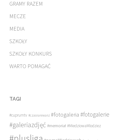
GRAMY RAZEM
MECZE
MEDIA
SZKOŁY
SZKOŁY KONKURS
WARTO POMAGAĆ
TAGI
#fotogalerie
#fotogaleria
#cuprumtv
#czasnarewanż
#galeriazdjęć
#memoriał
#MiedziowaMlodziez
#plusliga