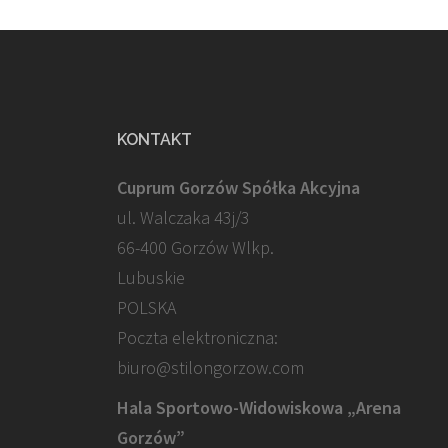
KONTAKT
Cuprum Gorzów Spółka Akcyjna
ul. Walczaka 43j/3
66-400 Gorzów Wlkp.
Lubuskie
POLSKA
Poczta elektroniczna:
biuro@stilongorzow.com
Hala Sportowo-Widowiskowa „Arena
Gorzów”