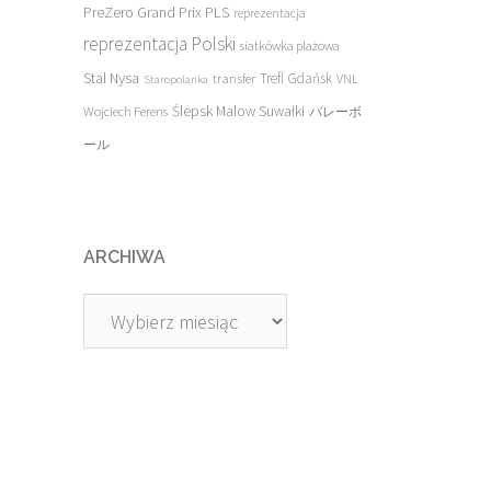
PreZero Grand Prix PLS
reprezentacja
reprezentacja Polski
siatkówka plażowa
Stal Nysa
transfer
Trefl Gdańsk
VNL
Staropolanka
Ślepsk Malow Suwałki
Wojciech Ferens
バレーボ
ール
ARCHIWA
Archiwa