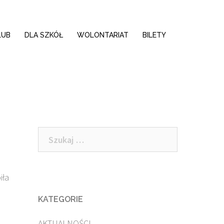
LUB
DLA SZKÓŁ
WOLONTARIAT
BILETY
Szukaj:
iła
KATEGORIE
AKTUALNOŚCI