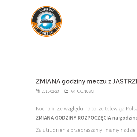
Skip
to
content
ZMIANA godziny meczu z JAST
2015-02-23
AKTUALNOŚCI
Kochani! Ze względu na to, że telewizja Pol
ZMIANA GODZINY ROZPOCZĘCIA na godzinę
Za utrudnienia przepraszamy i mamy nadzieję