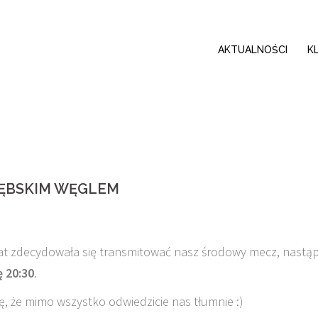
AKTUALNOŚCI
K
RZĘBSKIM WĘGLEM
sat zdecydowała się transmitować nasz środowy mecz, nastąp
 20:30
.
, że mimo wszystko odwiedzicie nas tłumnie :)