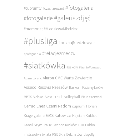
#fotogaleria
#cuprumtv
#czasnarewanż
#galeriazdjęć
#fotogalerie
#memoriał
#MiedziowaMlodziez
#plusliga
#poznajMiedziowych
#relacjezmeczu
#pożegnania
#siatkówka
#szkoły
#WartoPomagac
Aluron CMC Warta Zawiercie
Adam Lorenc
Asseco Resovia Rzeszów
Barkom Każany Lwów
beach volleyball
BBTS Bielsko-Biała
Biało-czerwoni
Cerrad Enea Czarni Radom
cuprum
Florian
galeria
GKS Katowice
Kajetan Kubicki
Krage
Kamil Szymura
KS Wanda Kraków
LUK Lublin
PGE Skra Bełchatów
mistrzostwa świata
playoffy