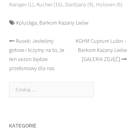
Kanajev (L), Kucher (16), Dardzans (9), Holoven (6)
#plusliga
,
Barkom Każany Lwów
Post
Rusek: Jesteśmy
KGHM Cuprum Lubin –
gotowi i liczymy na to, że
Barkom Każany Lwów
navigation
ten sezon będzie
[GALERIA ZDJĘĆ]
przełomowy dla nas
Szukaj:
KATEGORIE