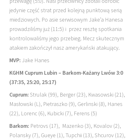
przewagę (5:0). Nasi przeciwnicy zdołali odrobić
jedynie część strat przed kolejną punktową serią
miedziowych. Po asie serwisowym Jake’a Hanesa
prowadziliśmy już (11:5) i przez resztę spotkania
kontrolowaliśmy jego przebieg. Mecz skutecznym
atakiem zakończył nasz amerykański atakujący.
MVP:
Jake Hanes
KGHM Cuprum Lubin – Barkom-Każany Lwów 3:0
(37:35, 25:20, 25:17)
Cuprum:
Strulak (99), Berger (23), Kwasowski (21),
Masłowski (L), Pietraszko (9), Gerlinski (8), Hanes
(22), Lorenc (6), Kubicki (7), Ferens (5)
Barkom:
Petrovs (17), Mazenko (3), Kovalov (2),
Polansky (7), Gueye (1), Tupchii (13), Shcurov (12),