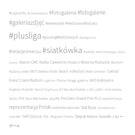
#fotogalerie
#fotogaleria
#cuprumtv
#czasnarewanż
#galeriazdjęć
#memoriał
#MiedziowaMlodziez
#plusliga
#poznajMiedziowych
#pożegnania
#siatkówka
#relacjezmeczu
#szkoły
#WartoPomagac
Adam
Asseco Resovia Rzeszów
Aluron CMC Warta Zawiercie
Barkom
Lorenc
beach volleyball
Cerrad
Każany Lwów
BBTS Bielsko-Biała
Biało-czerwoni
Enea Czarni Radom
galeria
GKS Katowice
cuprum
Florian Krage
Kajetan Kubicki
Kamil Szymura
KS Wanda Kraków
LUK Lublin
mistrzostwa
PreZero Grand Prix PLS
PGE Skra Bełchatów
świata
playoffy
reprezentacja
reprezentacja Polski
Stal Nysa
siatkówka plażowa
Staropolanka
transfer
Trefl Gdańsk
Ślepsk Malow Suwałki
VNL
Wojciech Ferens
バレー
ボール