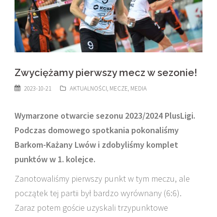
Zwyciężamy pierwszy mecz w sezonie!
2023-10-21
AKTUALNOŚCI
,
MECZE
,
MEDIA
Wymarzone otwarcie sezonu 2023/2024 PlusLigi.
Podczas domowego spotkania pokonaliśmy
Barkom-Każany Lwów i zdobyliśmy komplet
punktów w 1. kolejce.
Zanotowaliśmy pierwszy punkt w tym meczu, ale
początek tej partii był bardzo wyrównany (6:6).
Zaraz potem goście uzyskali trzypunktowe