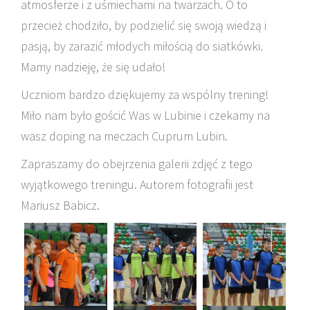
atmosferze i z uśmiechami na twarzach. O to
przecież chodziło, by podzielić się swoją wiedzą i
pasją, by zarazić młodych miłością do siatkówki.
Mamy nadzieję, że się udało!
Uczniom bardzo dziękujemy za wspólny trening!
Miło nam było gościć Was w Lubinie i czekamy na
wasz doping na meczach Cuprum Lubin.
Zapraszamy do obejrzenia galerii zdjęć z tego
wyjątkowego treningu. Autorem fotografii jest
Mariusz Babicz.