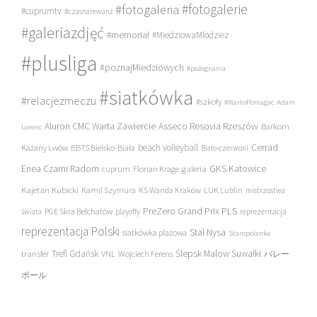
#fotogalerie
#fotogaleria
#cuprumtv
#czasnarewanż
#galeriazdjęć
#memoriał
#MiedziowaMlodziez
#plusliga
#poznajMiedziowych
#pożegnania
#siatkówka
#relacjezmeczu
#szkoły
#WartoPomagac
Adam
Asseco Resovia Rzeszów
Aluron CMC Warta Zawiercie
Barkom
Lorenc
beach volleyball
Cerrad
Każany Lwów
BBTS Bielsko-Biała
Biało-czerwoni
Enea Czarni Radom
galeria
GKS Katowice
cuprum
Florian Krage
Kajetan Kubicki
Kamil Szymura
KS Wanda Kraków
LUK Lublin
mistrzostwa
PreZero Grand Prix PLS
PGE Skra Bełchatów
świata
playoffy
reprezentacja
reprezentacja Polski
Stal Nysa
siatkówka plażowa
Staropolanka
transfer
Trefl Gdańsk
Ślepsk Malow Suwałki
VNL
Wojciech Ferens
バレー
ボール