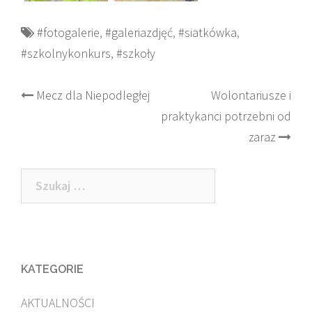
#fotogalerie
,
#galeriazdjęć
,
#siatkówka
,
#szkolnykonkurs
,
#szkoły
Post
Mecz dla Niepodległej
Wolontariusze i
praktykanci potrzebni od
navigation
zaraz
Szukaj:
KATEGORIE
AKTUALNOŚCI