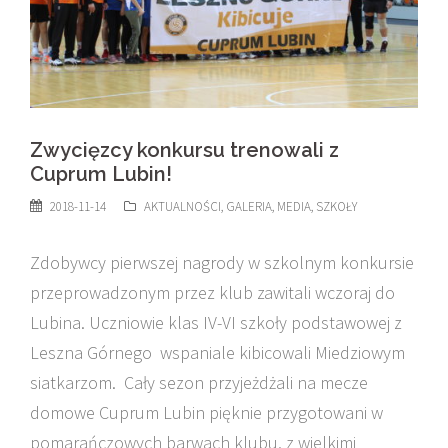
Zwycięzcy konkursu trenowali z
Cuprum Lubin!
2018-11-14
AKTUALNOŚCI
,
GALERIA
,
MEDIA
,
SZKOŁY
Zdobywcy pierwszej nagrody w szkolnym konkursie
przeprowadzonym przez klub zawitali wczoraj do
Lubina. Uczniowie klas IV-VI szkoły podstawowej z
Leszna Górnego wspaniale kibicowali Miedziowym
siatkarzom. Cały sezon przyjeżdżali na mecze
domowe Cuprum Lubin pięknie przygotowani w
pomarańczowych barwach klubu, z wielkimi