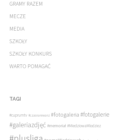
GRAMY RAZEM
MECZE
MEDIA
SZKOŁY
SZKOŁY KONKURS
WARTO POMAGAĆ
TAGI
#fotogalerie
#fotogaleria
#cuprumtv
#czasnarewanż
#galeriazdjęć
#memoriał
#MiedziowaMlodziez
#plusliga