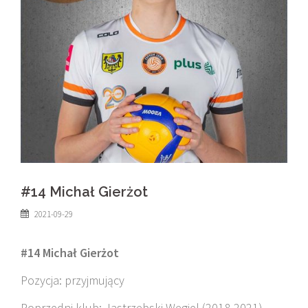
#14 Michał Gierżot
2021-09-29
#14 Michał Gierżot
Pozycja: przyjmujący
Poprzedni klub: Jastrzębski Węgiel (2018-2021)