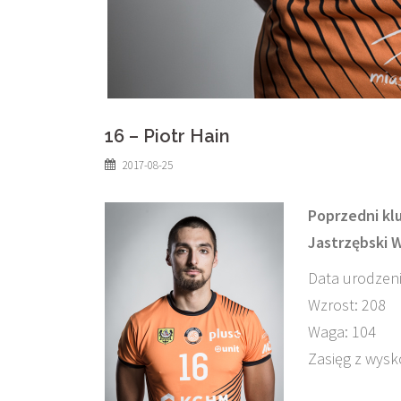
16 – Piotr Hain
2017-08-25
Poprzedni klu
Jastrzębski W
Data urodzeni
Wzrost: 208
Waga: 104
Zasięg z wysk