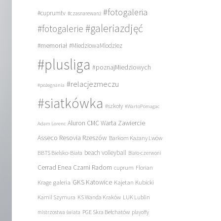
#fotogaleria
#cuprumtv
#czasnarewanż
#galeriazdjęć
#fotogalerie
#memoriał
#MiedziowaMlodziez
#plusliga
#poznajMiedziowych
#relacjezmeczu
#pożegnania
#siatkówka
#szkoły
#WartoPomagac
Aluron CMC Warta Zawiercie
Adam Lorenc
Asseco Resovia Rzeszów
Barkom Każany Lwów
beach volleyball
BBTS Bielsko-Biała
Biało-czerwoni
Cerrad Enea Czarni Radom
cuprum
Florian
galeria
GKS Katowice
Kajetan Kubicki
Krage
Kamil Szymura
KS Wanda Kraków
LUK Lublin
PGE Skra Bełchatów
mistrzostwa świata
playoffy