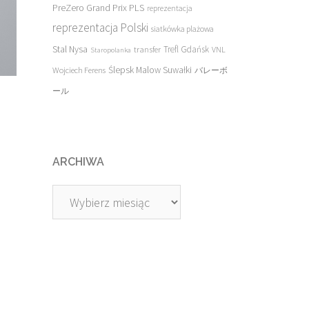
PreZero Grand Prix PLS
reprezentacja
reprezentacja Polski
siatkówka plażowa
Stal Nysa
transfer
Trefl Gdańsk
VNL
Staropolanka
Ślepsk Malow Suwałki
Wojciech Ferens
バレーボ
ール
ARCHIWA
Archiwa