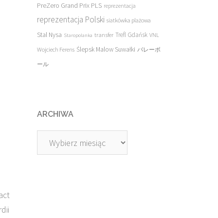
PreZero Grand Prix PLS
reprezentacja
reprezentacja Polski
siatkówka plażowa
Stal Nysa
transfer
Trefl Gdańsk
VNL
Staropolanka
Ślepsk Malow Suwałki
Wojciech Ferens
バレーボ
ール
ARCHIWA
Archiwa
act
dii