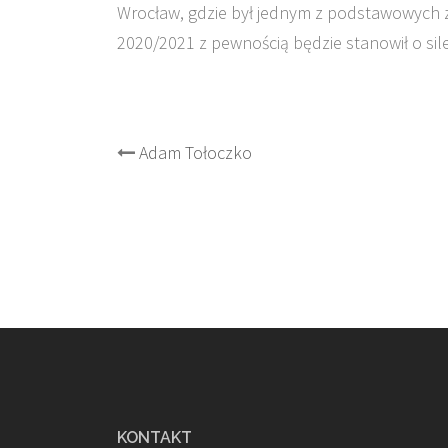
Wrocław, gdzie był jednym z podstawowych z
2020/2021 z pewnością będzie stanowił o sil
Post
Adam Tołoczko
navigation
KONTAKT