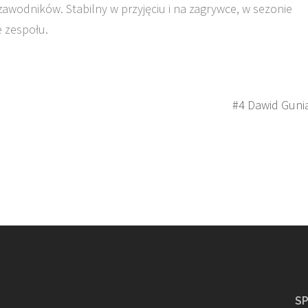
awodników. Stabilny w przyjęciu i na zagrywce, w sezonie
e zespołu.
#4 Dawid Guni
S