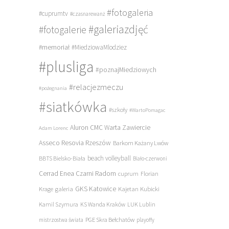
#fotogaleria
#cuprumtv
#czasnarewanż
#galeriazdjęć
#fotogalerie
#memoriał
#MiedziowaMlodziez
#plusliga
#poznajMiedziowych
#relacjezmeczu
#pożegnania
#siatkówka
#szkoły
#WartoPomagac
Aluron CMC Warta Zawiercie
Adam Lorenc
Asseco Resovia Rzeszów
Barkom Każany Lwów
beach volleyball
BBTS Bielsko-Biała
Biało-czerwoni
Cerrad Enea Czarni Radom
cuprum
Florian
galeria
GKS Katowice
Kajetan Kubicki
Krage
Kamil Szymura
KS Wanda Kraków
LUK Lublin
PGE Skra Bełchatów
mistrzostwa świata
playoffy