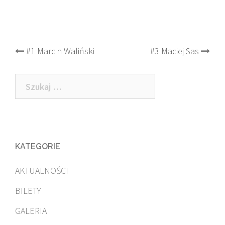
Post
#1 Marcin Waliński
#3 Maciej Sas
navigation
Szukaj:
KATEGORIE
AKTUALNOŚCI
BILETY
GALERIA