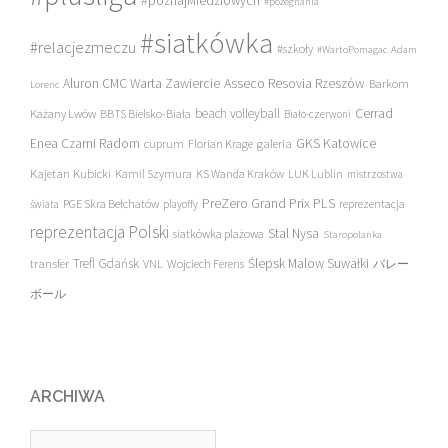
#poznajMiedziowych
#pożegnania
#siatkówka
#relacjezmeczu
#szkoły
#WartoPomagac
Adam
Asseco Resovia Rzeszów
Aluron CMC Warta Zawiercie
Barkom
Lorenc
beach volleyball
Cerrad
Każany Lwów
BBTS Bielsko-Biała
Biało-czerwoni
Enea Czarni Radom
galeria
GKS Katowice
cuprum
Florian Krage
Kajetan Kubicki
Kamil Szymura
KS Wanda Kraków
LUK Lublin
mistrzostwa
PreZero Grand Prix PLS
PGE Skra Bełchatów
świata
playoffy
reprezentacja
reprezentacja Polski
Stal Nysa
siatkówka plażowa
Staropolanka
transfer
Trefl Gdańsk
Ślepsk Malow Suwałki
VNL
Wojciech Ferens
バレー
ボール
ARCHIWA
Archiwa