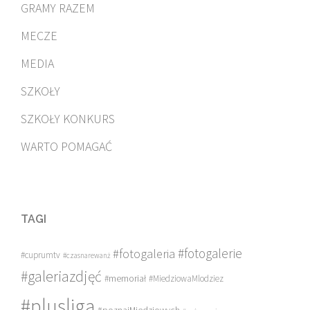
GRAMY RAZEM
MECZE
MEDIA
SZKOŁY
SZKOŁY KONKURS
WARTO POMAGAĆ
TAGI
#fotogalerie
#fotogaleria
#cuprumtv
#czasnarewanż
#galeriazdjęć
#memoriał
#MiedziowaMlodziez
#plusliga