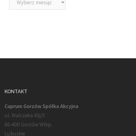
KONTAKT
Cuprum Gorzów Spółka Akcyjna
ul. Walczaka 43j/3
66-400 Gorzów Wlkp.
Lubuskie