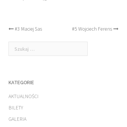
Post
#3 Maciej Sas
#5 Wojciech Ferens
navigation
Szukaj:
KATEGORIE
AKTUALNOŚCI
BILETY
GALERIA