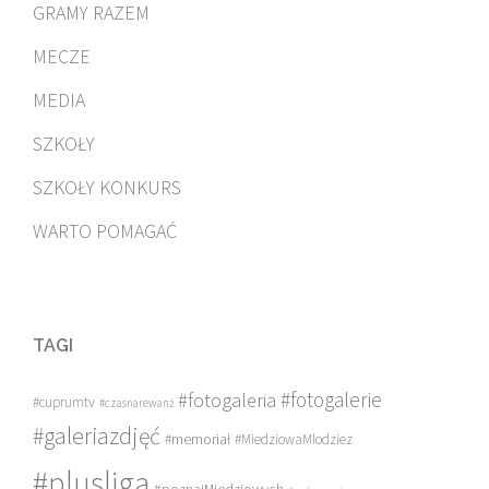
GRAMY RAZEM
MECZE
MEDIA
SZKOŁY
SZKOŁY KONKURS
WARTO POMAGAĆ
TAGI
#fotogalerie
#fotogaleria
#cuprumtv
#czasnarewanż
#galeriazdjęć
#memoriał
#MiedziowaMlodziez
#plusliga