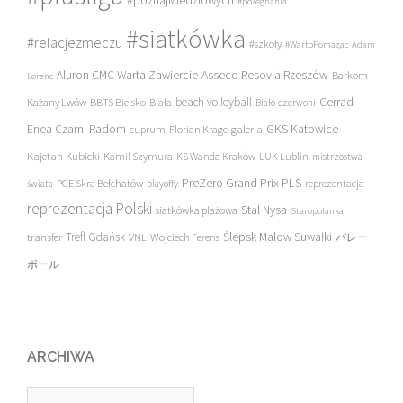
#poznajMiedziowych
#pożegnania
#siatkówka
#relacjezmeczu
#szkoły
#WartoPomagac
Adam
Asseco Resovia Rzeszów
Aluron CMC Warta Zawiercie
Barkom
Lorenc
beach volleyball
Cerrad
Każany Lwów
BBTS Bielsko-Biała
Biało-czerwoni
Enea Czarni Radom
galeria
GKS Katowice
cuprum
Florian Krage
Kajetan Kubicki
Kamil Szymura
KS Wanda Kraków
LUK Lublin
mistrzostwa
PreZero Grand Prix PLS
PGE Skra Bełchatów
świata
playoffy
reprezentacja
reprezentacja Polski
Stal Nysa
siatkówka plażowa
Staropolanka
transfer
Trefl Gdańsk
Ślepsk Malow Suwałki
VNL
Wojciech Ferens
バレー
ボール
ARCHIWA
Archiwa