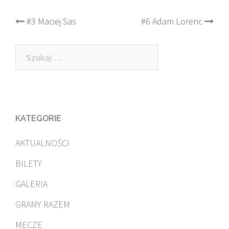
Post
#3 Maciej Sas
#6 Adam Lorenc
navigation
Szukaj:
KATEGORIE
AKTUALNOŚCI
BILETY
GALERIA
GRAMY RAZEM
MECZE