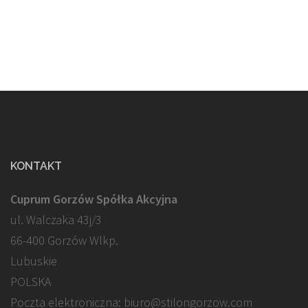
KONTAKT
Cuprum Gorzów Spółka Akcyjna
ul. Walczaka 43j/3
66-400 Gorzów Wlkp.
Lubuskie
POLSKA
Poczta elektroniczna: biuro@stilongorzow.com