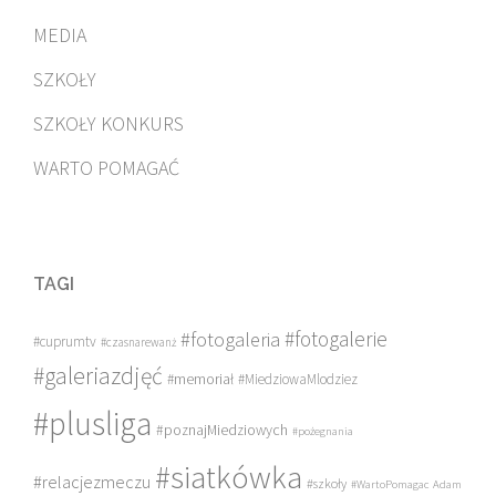
MEDIA
SZKOŁY
SZKOŁY KONKURS
WARTO POMAGAĆ
TAGI
#fotogalerie
#fotogaleria
#cuprumtv
#czasnarewanż
#galeriazdjęć
#memoriał
#MiedziowaMlodziez
#plusliga
#poznajMiedziowych
#pożegnania
#siatkówka
#relacjezmeczu
#szkoły
#WartoPomagac
Adam