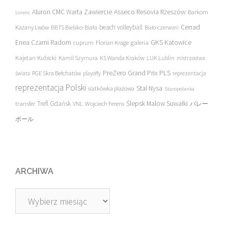
Asseco Resovia Rzeszów
Aluron CMC Warta Zawiercie
Barkom
Lorenc
beach volleyball
Cerrad
Każany Lwów
BBTS Bielsko-Biała
Biało-czerwoni
Enea Czarni Radom
galeria
GKS Katowice
cuprum
Florian Krage
Kajetan Kubicki
Kamil Szymura
KS Wanda Kraków
LUK Lublin
mistrzostwa
PreZero Grand Prix PLS
PGE Skra Bełchatów
świata
playoffy
reprezentacja
reprezentacja Polski
Stal Nysa
siatkówka plażowa
Staropolanka
transfer
Trefl Gdańsk
Ślepsk Malow Suwałki
VNL
Wojciech Ferens
バレー
ボール
ARCHIWA
Archiwa