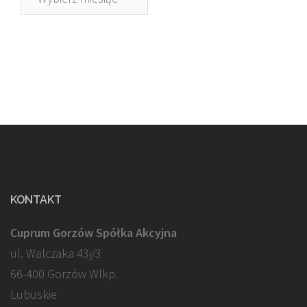
KONTAKT
Cuprum Gorzów Spółka Akcyjna
ul. Walczaka 43j/3
66-400 Gorzów Wlkp.
Lubuskie