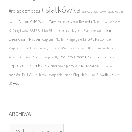
#siatkówka
#relacjezmeczu
#szkoły
#WartoPomagac
Adam
Asseco Resovia Rzeszów
Aluron CMC Warta Zawiercie
Barkom
Lorenc
beach volleyball
Cerrad
Każany Lwów
BBTS Bielsko-Biała
Biało-czerwoni
Enea Czarni Radom
galeria
GKS Katowice
cuprum
Florian Krage
Kajetan Kubicki
Kamil Szymura
KS Wanda Kraków
LUK Lublin
mistrzostwa
PreZero Grand Prix PLS
PGE Skra Bełchatów
świata
playoffy
reprezentacja
reprezentacja Polski
Stal Nysa
siatkówka plażowa
Staropolanka
transfer
Trefl Gdańsk
Ślepsk Malow Suwałki
VNL
Wojciech Ferens
バレー
ボール
ARCHIWA
Archiwa