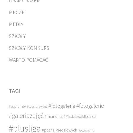
GRAMY RAZEM
MECZE
MEDIA
SZKOŁY
SZKOŁY KONKURS
WARTO POMAGAĆ
TAGI
#fotogalerie
#fotogaleria
#cuprumtv
#czasnarewanż
#galeriazdjęć
#memoriał
#MiedziowaMlodziez
#plusliga
#poznajMiedziowych
#pożegnania