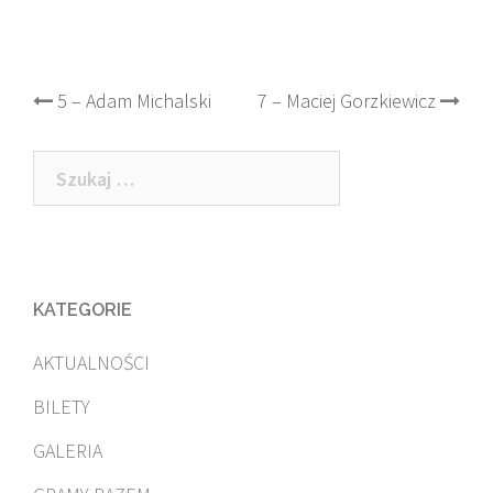
Post
5 – Adam Michalski
7 – Maciej Gorzkiewicz
navigation
Szukaj:
KATEGORIE
AKTUALNOŚCI
BILETY
GALERIA