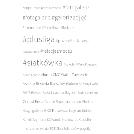
#fotogaleria
#cuprumtv
#czasnarewanż
#galeriazdjęć
#fotogalerie
#memoriał
#MiedziowaMlodziez
#plusliga
#poznajMiedziowych
#relacjezmeczu
#pożegnania
#siatkówka
#szkoły
#WartoPomagac
Aluron CMC Warta Zawiercie
Adam Lorenc
Asseco Resovia Rzeszów
Barkom Każany Lwów
beach volleyball
BBTS Bielsko-Biała
Biało-czerwoni
Cerrad Enea Czarni Radom
cuprum
Florian
galeria
GKS Katowice
Kajetan Kubicki
Krage
Kamil Szymura
KS Wanda Kraków
LUK Lublin
PGE Skra Bełchatów
mistrzostwa świata
playoffy