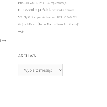
PreZero Grand Prix PLS
reprezentacja
reprezentacja Polski
siatkówka plażowa
Stal Nysa
transfer
Trefl Gdańsk
VNL
Staropolanka
Ślepsk Malow Suwałki
Wojciech Ferens
バレーボ
ール
i
ARCHIWA
Archiwa