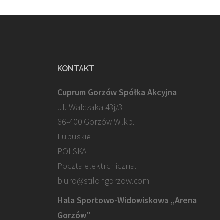
KONTAKT
Cuprum Gorzów Spółka Akcyjna
ul. Walczaka 43j/3
66-400 Gorzów Wlkp.
Lubuskie
POLSKA
Poczta elektroniczna:
biuro@stilongorzow.com
Hala Sportowo-Widowiskowa „Arena
Gorzów”