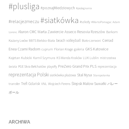
#plusliga
#poznajMiedziowych
#pożegnania
#siatkówka
#relacjezmeczu
#szkoły
#WartoPomagac
Adam
Asseco Resovia Rzeszów
Aluron CMC Warta Zawiercie
Barkom
Lorenc
beach volleyball
Cerrad
Każany Lwów
BBTS Bielsko-Biała
Biało-czerwoni
Enea Czarni Radom
galeria
GKS Katowice
cuprum
Florian Krage
Kajetan Kubicki
Kamil Szymura
KS Wanda Kraków
LUK Lublin
mistrzostwa
PreZero Grand Prix PLS
PGE Skra Bełchatów
świata
playoffy
reprezentacja
reprezentacja Polski
Stal Nysa
siatkówka plażowa
Staropolanka
transfer
Trefl Gdańsk
Ślepsk Malow Suwałki
VNL
Wojciech Ferens
バレー
ボール
ARCHIWA