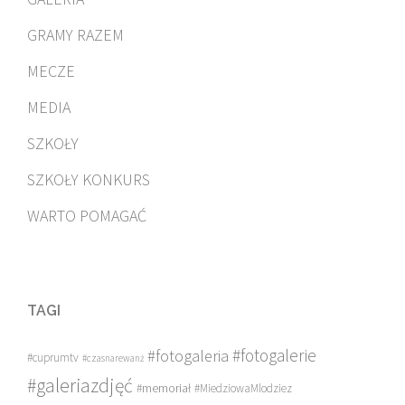
GRAMY RAZEM
MECZE
MEDIA
SZKOŁY
SZKOŁY KONKURS
WARTO POMAGAĆ
TAGI
#fotogalerie
#fotogaleria
#cuprumtv
#czasnarewanż
#galeriazdjęć
#memoriał
#MiedziowaMlodziez