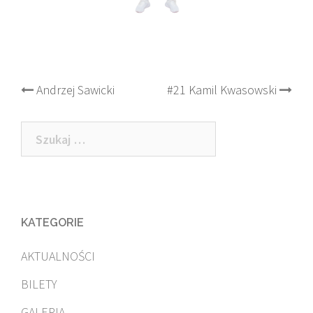
Post
Andrzej Sawicki
#21 Kamil Kwasowski
navigation
Szukaj:
KATEGORIE
AKTUALNOŚCI
BILETY
GALERIA