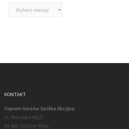
Archiwa
KONTAKT
Cuprum Gorzów Spółka Akcyjna
ul. Walczaka 43j/3
66-400 Gorzów Wlkp.