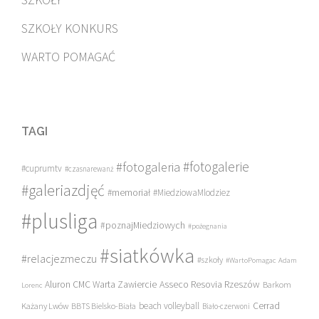
SZKOŁY KONKURS
WARTO POMAGAĆ
TAGI
#fotogalerie
#fotogaleria
#cuprumtv
#czasnarewanż
#galeriazdjęć
#memoriał
#MiedziowaMlodziez
#plusliga
#poznajMiedziowych
#pożegnania
#siatkówka
#relacjezmeczu
#szkoły
#WartoPomagac
Adam
Asseco Resovia Rzeszów
Aluron CMC Warta Zawiercie
Barkom
Lorenc
beach volleyball
Cerrad
Każany Lwów
BBTS Bielsko-Biała
Biało-czerwoni