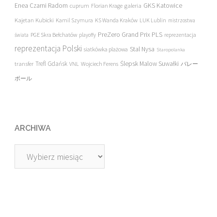
Enea Czarni Radom
galeria
GKS Katowice
cuprum
Florian Krage
Kajetan Kubicki
Kamil Szymura
KS Wanda Kraków
LUK Lublin
mistrzostwa
PreZero Grand Prix PLS
PGE Skra Bełchatów
świata
playoffy
reprezentacja
reprezentacja Polski
Stal Nysa
siatkówka plażowa
Staropolanka
transfer
Trefl Gdańsk
Ślepsk Malow Suwałki
VNL
Wojciech Ferens
バレー
ボール
ARCHIWA
Archiwa