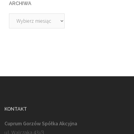
ARCHIWA
Archiwa
KONTAKT
Cuprum Gorzów Spółka Akcyjna
ul. Walczaka 43j/3