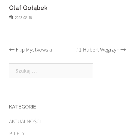
Olaf Gołąbek
2023-08-16
Post
Filip Mystkowski
#1 Hubert Węgrzyn
navigation
Szukaj:
KATEGORIE
AKTUALNOŚCI
BILETY