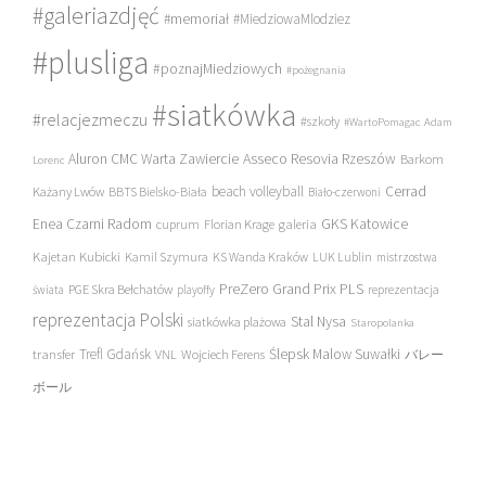
#galeriazdjęć
#memoriał
#MiedziowaMlodziez
#plusliga
#poznajMiedziowych
#pożegnania
#siatkówka
#relacjezmeczu
#szkoły
#WartoPomagac
Adam
Asseco Resovia Rzeszów
Aluron CMC Warta Zawiercie
Barkom
Lorenc
beach volleyball
Cerrad
Każany Lwów
BBTS Bielsko-Biała
Biało-czerwoni
Enea Czarni Radom
galeria
GKS Katowice
cuprum
Florian Krage
Kajetan Kubicki
Kamil Szymura
KS Wanda Kraków
LUK Lublin
mistrzostwa
PreZero Grand Prix PLS
PGE Skra Bełchatów
świata
playoffy
reprezentacja
reprezentacja Polski
Stal Nysa
siatkówka plażowa
Staropolanka
transfer
Trefl Gdańsk
Ślepsk Malow Suwałki
VNL
Wojciech Ferens
バレー
ボール