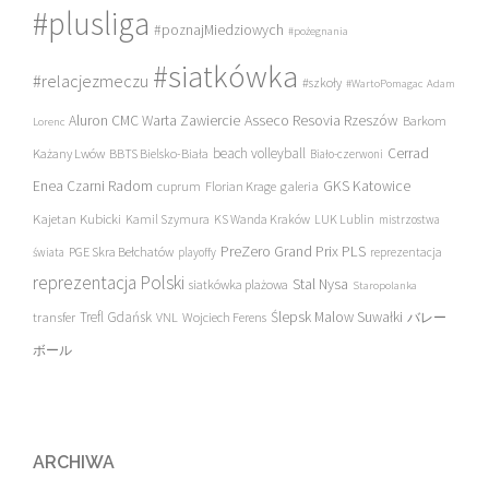
#plusliga
#poznajMiedziowych
#pożegnania
#siatkówka
#relacjezmeczu
#szkoły
#WartoPomagac
Adam
Asseco Resovia Rzeszów
Aluron CMC Warta Zawiercie
Barkom
Lorenc
beach volleyball
Cerrad
Każany Lwów
BBTS Bielsko-Biała
Biało-czerwoni
Enea Czarni Radom
galeria
GKS Katowice
cuprum
Florian Krage
Kajetan Kubicki
Kamil Szymura
KS Wanda Kraków
LUK Lublin
mistrzostwa
PreZero Grand Prix PLS
PGE Skra Bełchatów
świata
playoffy
reprezentacja
reprezentacja Polski
Stal Nysa
siatkówka plażowa
Staropolanka
transfer
Trefl Gdańsk
Ślepsk Malow Suwałki
VNL
Wojciech Ferens
バレー
ボール
ARCHIWA