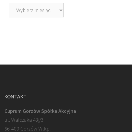
Archiwa
KONTAKT
Cuprum Gorzów Spółka Akcyjna
ul. Walczaka 43j/3
66-400 Gorzów Wlkp.