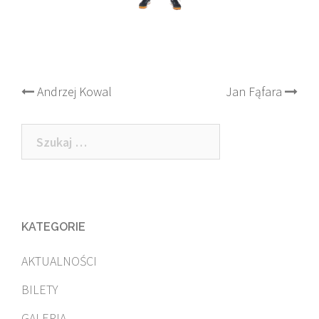
Post
Andrzej Kowal
Jan Fąfara
navigation
Szukaj:
KATEGORIE
AKTUALNOŚCI
BILETY
GALERIA