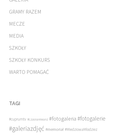
GRAMY RAZEM
MECZE
MEDIA
SZKOŁY
SZKOŁY KONKURS
WARTO POMAGAĆ
TAGI
#fotogalerie
#fotogaleria
#cuprumtv
#czasnarewanż
#galeriazdjęć
#memoriał
#MiedziowaMlodziez