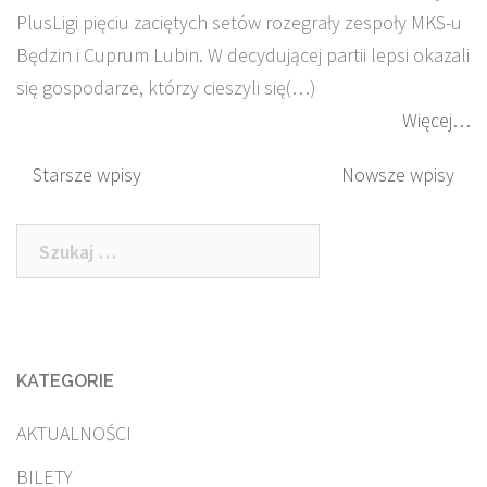
PlusLigi pięciu zaciętych setów rozegrały zespoły MKS-u
Będzin i Cuprum Lubin. W decydującej partii lepsi okazali
się gospodarze, którzy cieszyli się(…)
Więcej…
Nawigacja
Starsze wpisy
Nowsze wpisy
po
Szukaj:
wpisach
KATEGORIE
AKTUALNOŚCI
BILETY