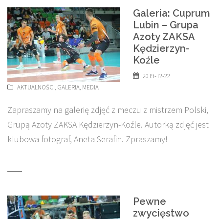
Galeria: Cuprum
Lubin – Grupa
Azoty ZAKSA
Kędzierzyn-
Koźle
2019-12-22
AKTUALNOŚCI
,
GALERIA
,
MEDIA
Zapraszamy na galerię zdjęć z meczu z mistrzem Polski,
Grupą Azoty ZAKSA Kędzierzyn-Koźle. Autorką zdjęć jest
klubowa fotograf, Aneta Serafin. Zpraszamy!
Pewne
zwycięstwo