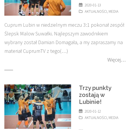
2020-01-13
AKTUALNOŚCI
,
MEDIA
Cuprum Lubin w niedzielnym meczu 3:1 pokonał zespół
Ślepsk Malow Suwałki. Najlepszym zawodnikiem
wybrany został Damian Domagała, a my zapraszamy na
materiał CuprumTV z tego(…)
Więcej…
Trzy punkty
zostają w
Lubinie!
2020-01-12
AKTUALNOŚCI
,
MEDIA