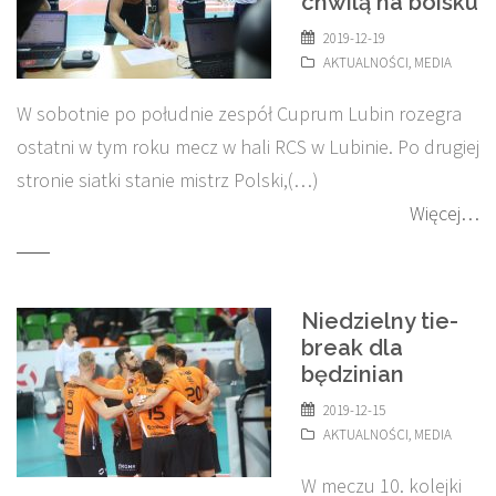
chwilą na boisku
2019-12-19
AKTUALNOŚCI
,
MEDIA
W sobotnie po południe zespół Cuprum Lubin rozegra
ostatni w tym roku mecz w hali RCS w Lubinie. Po drugiej
stronie siatki stanie mistrz Polski,(…)
Więcej…
Niedzielny tie-
break dla
będzinian
2019-12-15
AKTUALNOŚCI
,
MEDIA
W meczu 10. kolejki