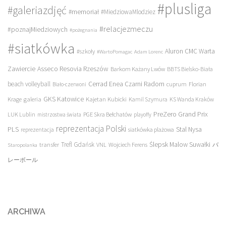
#plusliga
#galeriazdjęć
#memoriał
#MiedziowaMlodziez
#relacjezmeczu
#poznajMiedziowych
#pożegnania
#siatkówka
Aluron CMC Warta
#szkoły
#WartoPomagac
Adam Lorenc
Asseco Resovia Rzeszów
Zawiercie
Barkom Każany Lwów
BBTS Bielsko-Biała
beach volleyball
Cerrad Enea Czarni Radom
cuprum
Florian
Biało-czerwoni
galeria
GKS Katowice
Kajetan Kubicki
Krage
Kamil Szymura
KS Wanda Kraków
PreZero Grand Prix
LUK Lublin
PGE Skra Bełchatów
mistrzostwa świata
playoffy
reprezentacja Polski
PLS
Stal Nysa
siatkówka plażowa
reprezentacja
transfer
Trefl Gdańsk
Ślepsk Malow Suwałki
VNL
Wojciech Ferens
バ
Staropolanka
レーボール
ARCHIWA