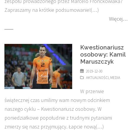
zespołu prowadzonego przez Marcelo Fronckowiaka?
Zapraszamy na krótkie podsumowanie!(…)
Więcej…
Kwestionariusz
osobowy: Kamil
Maruszczyk
2019-12-30
AKTUALNOŚCI
,
MEDIA
W przerwie
świątecznej czas umilimy wam nowym odcinkiem
naszego cyklu – Kwestionariusz osobowy. W
poniedziałkowe popołudnie z trudnymi pytaniami
zmierzy się nasz przyjmujący. Łapcie nową(…)