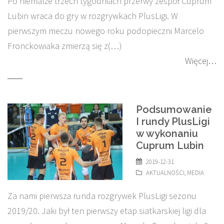
Po niemalże trzech tygodniach przerwy zespół Cuprum
Lubin wraca do gry w rozgrywkach PlusLigi. W
pierwszym meczu nowego roku podopieczni Marcelo
Fronckowiaka zmierzą się z(…)
Więcej…
Podsumowanie
I rundy PlusLigi
w wykonaniu
Cuprum Lubin
2019-12-31
AKTUALNOŚCI
,
MEDIA
Za nami pierwsza runda rozgrywek PlusLigi sezonu
2019/20. Jaki był ten pierwszy etap siatkarskiej ligi dla