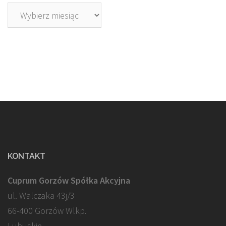
Archiwa
KONTAKT
Cuprum Gorzów Spółka Akcyjna
ul. Walczaka 43j/3
66-400 Gorzów Wlkp.
Lubuskie