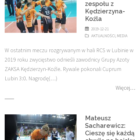
zespołu z
Kędzierzyna-
Koźla
2019-12-21
AKTUALNOŚCI
,
MEDIA
W ostatnim meczu rozgrywanym w hali RCS w Lubinie w
2019 roku zwycięstwo odnieśli zawodnicy Grupy Azoty
ZAKSA Kędzierzyn-Koźle. Rywale pokonali Cuprum
Lubin 3:0. Nagrodę(…)
Więcej…
Mateusz
Sacharewicz:
Cieszę się każdą