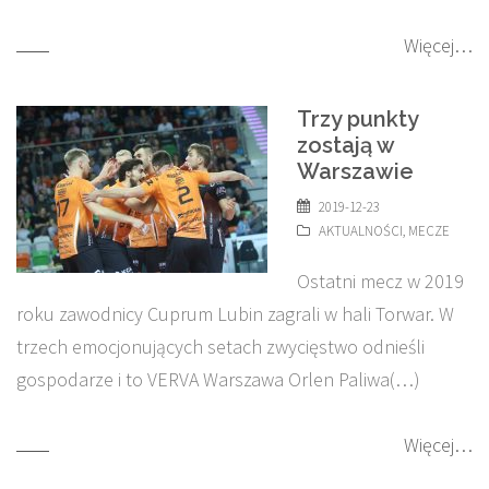
Więcej…
Trzy punkty
zostają w
Warszawie
2019-12-23
AKTUALNOŚCI
,
MECZE
Ostatni mecz w 2019
roku zawodnicy Cuprum Lubin zagrali w hali Torwar. W
trzech emocjonujących setach zwycięstwo odnieśli
gospodarze i to VERVA Warszawa Orlen Paliwa(…)
Więcej…