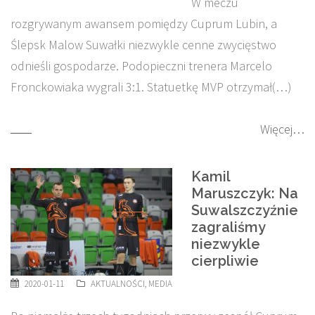
W meczu
rozgrywanym awansem pomiędzy Cuprum Lubin, a
Ślepsk Malow Suwałki niezwykle cenne zwycięstwo
odnieśli gospodarze. Podopieczni trenera Marcelo
Fronckowiaka wygrali 3:1. Statuetkę MVP otrzymał(…)
Więcej…
Kamil
Maruszczyk: Na
Suwalszczyźnie
zagraliśmy
niezwykle
cierpliwie
2020-01-11
AKTUALNOŚCI
,
MEDIA