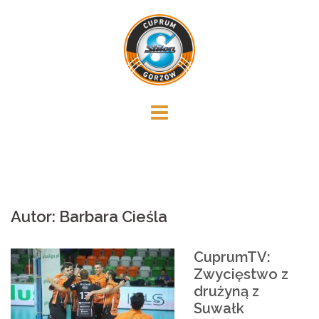
Skip
to
content
Autor:
Barbara Cieśla
CuprumTV:
Zwycięstwo z
drużyną z
Suwałk