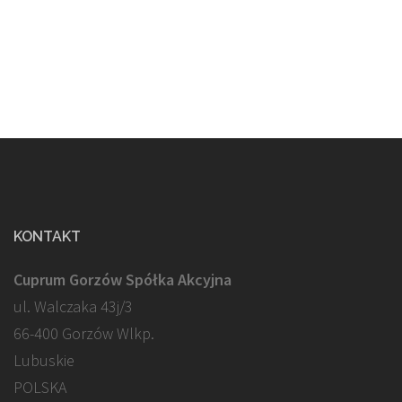
KONTAKT
Cuprum Gorzów Spółka Akcyjna
ul. Walczaka 43j/3
66-400 Gorzów Wlkp.
Lubuskie
POLSKA