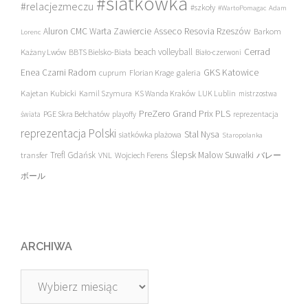
#siatkówka
#relacjezmeczu
#szkoły
#WartoPomagac
Adam
Asseco Resovia Rzeszów
Aluron CMC Warta Zawiercie
Barkom
Lorenc
beach volleyball
Cerrad
Każany Lwów
BBTS Bielsko-Biała
Biało-czerwoni
Enea Czarni Radom
galeria
GKS Katowice
cuprum
Florian Krage
Kajetan Kubicki
Kamil Szymura
KS Wanda Kraków
LUK Lublin
mistrzostwa
PreZero Grand Prix PLS
PGE Skra Bełchatów
świata
playoffy
reprezentacja
reprezentacja Polski
Stal Nysa
siatkówka plażowa
Staropolanka
transfer
Trefl Gdańsk
Ślepsk Malow Suwałki
VNL
Wojciech Ferens
バレー
ボール
ARCHIWA
Archiwa