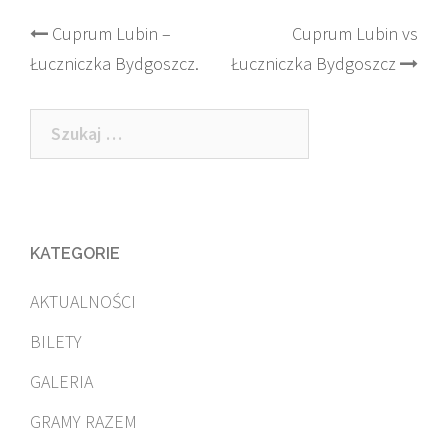
Post
Cuprum Lubin –
Cuprum Lubin vs
Łuczniczka Bydgoszcz.
Łuczniczka Bydgoszcz
navigation
Szukaj:
KATEGORIE
AKTUALNOŚCI
BILETY
GALERIA
GRAMY RAZEM