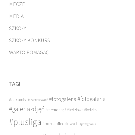
MECZE
MEDIA
SZKOŁY
SZKOŁY KONKURS
WARTO POMAGAĆ
TAGI
#fotogalerie
#fotogaleria
#cuprumtv
#czasnarewanż
#galeriazdjęć
#memoriał
#MiedziowaMlodziez
#plusliga
#poznajMiedziowych
#pożegnania