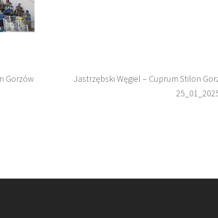
on Gorzów
Jastrzębski Węgiel – Cuprum Stilon Go
25_01_202