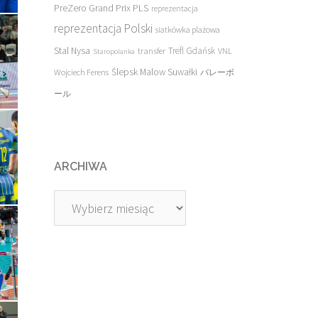
PreZero Grand Prix PLS
reprezentacja
reprezentacja Polski
siatkówka plażowa
Stal Nysa
transfer
Trefl Gdańsk
VNL
Staropolanka
Ślepsk Malow Suwałki
Wojciech Ferens
バレーボ
ール
ARCHIWA
Archiwa