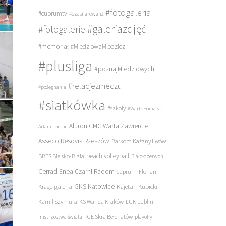
#fotogaleria
#cuprumtv
#czasnarewanż
#galeriazdjęć
#fotogalerie
#memoriał
#MiedziowaMlodziez
#plusliga
#poznajMiedziowych
#relacjezmeczu
#pożegnania
#siatkówka
#szkoły
#WartoPomagac
Aluron CMC Warta Zawiercie
Adam Lorenc
Asseco Resovia Rzeszów
Barkom Każany Lwów
beach volleyball
BBTS Bielsko-Biała
Biało-czerwoni
Cerrad Enea Czarni Radom
cuprum
Florian
galeria
GKS Katowice
Kajetan Kubicki
Krage
Kamil Szymura
KS Wanda Kraków
LUK Lublin
PGE Skra Bełchatów
mistrzostwa świata
playoffy