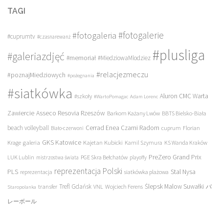
TAGI
#fotogalerie
#fotogaleria
#cuprumtv
#czasnarewanż
#plusliga
#galeriazdjęć
#memoriał
#MiedziowaMlodziez
#relacjezmeczu
#poznajMiedziowych
#pożegnania
#siatkówka
Aluron CMC Warta
#szkoły
#WartoPomagac
Adam Lorenc
Asseco Resovia Rzeszów
Zawiercie
Barkom Każany Lwów
BBTS Bielsko-Biała
beach volleyball
Cerrad Enea Czarni Radom
cuprum
Florian
Biało-czerwoni
galeria
GKS Katowice
Kajetan Kubicki
Krage
Kamil Szymura
KS Wanda Kraków
PreZero Grand Prix
LUK Lublin
PGE Skra Bełchatów
mistrzostwa świata
playoffy
reprezentacja Polski
PLS
Stal Nysa
siatkówka plażowa
reprezentacja
transfer
Trefl Gdańsk
Ślepsk Malow Suwałki
VNL
Wojciech Ferens
バ
Staropolanka
レーボール