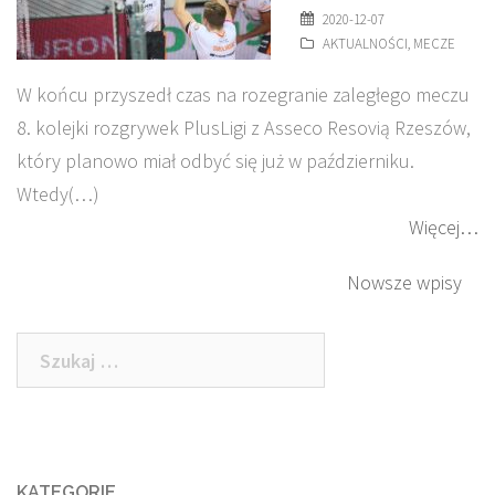
2020-12-07
AKTUALNOŚCI
,
MECZE
W końcu przyszedł czas na rozegranie zaległego meczu
8. kolejki rozgrywek PlusLigi z Asseco Resovią Rzeszów,
który planowo miał odbyć się już w październiku.
Wtedy(…)
Więcej…
Nawigacja
Nowsze wpisy
po
Szukaj:
wpisach
KATEGORIE