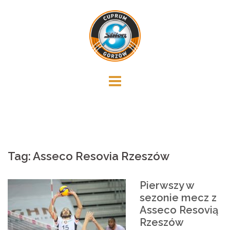
Skip
to
content
Tag:
Asseco Resovia Rzeszów
Pierwszy w
sezonie mecz z
Asseco Resovią
Rzeszów