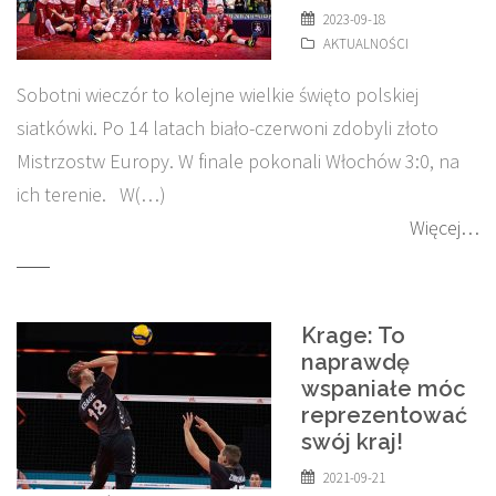
2023-09-18
AKTUALNOŚCI
Sobotni wieczór to kolejne wielkie święto polskiej
siatkówki. Po 14 latach biało-czerwoni zdobyli złoto
Mistrzostw Europy. W finale pokonali Włochów 3:0, na
ich terenie. W(…)
Więcej…
Krage: To
naprawdę
wspaniałe móc
reprezentować
swój kraj!
2021-09-21