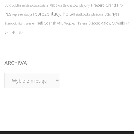
PreZero Grand Prix
LUK Lublin
PGE Skra Bełchatów
mistrzostwa świata
playoffy
reprezentacja Polski
PLS
Stal Nysa
siatkówka plażowa
reprezentacja
transfer
Trefl Gdańsk
Ślepsk Malow Suwałki
VNL
Wojciech Ferens
バ
Staropolanka
レーボール
ARCHIWA
Archiwa