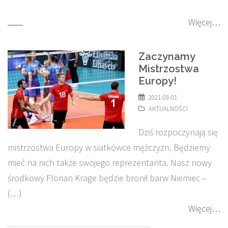
Więcej…
Zaczynamy
Mistrzostwa
Europy!
2021-09-01
AKTUALNOŚCI
Dziś rozpoczynają się
mistrzostwa Europy w siatkówce mężczyzn. Będziemy
mieć na nich także swojego reprezentanta. Nasz nowy
środkowy Florian Krage będzie bronił barw Niemiec –
(…)
Więcej…