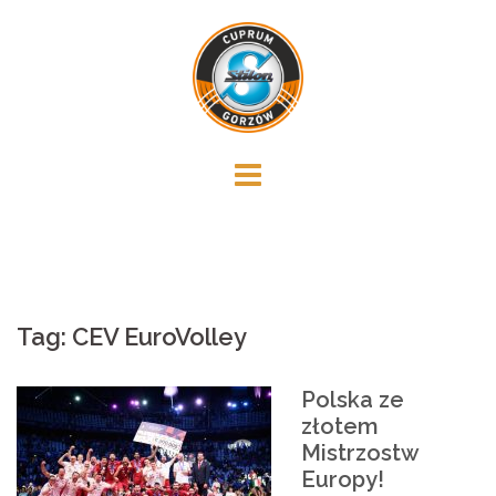
Skip
to
content
Tag:
CEV EuroVolley
Polska ze
złotem
Mistrzostw
Europy!