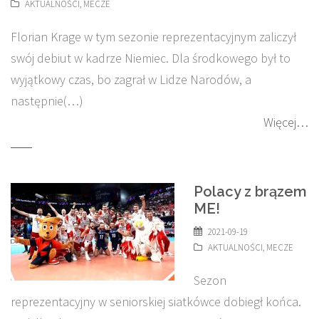
AKTUALNOŚCI
,
MECZE
Florian Krage w tym sezonie reprezentacyjnym zaliczył
swój debiut w kadrze Niemiec. Dla środkowego był to
wyjątkowy czas, bo zagrał w Lidze Narodów, a
następnie(…)
Więcej…
Polacy z brązem
ME!
2021-09-19
AKTUALNOŚCI
,
MECZE
Sezon
reprezentacyjny w seniorskiej siatkówce dobiegł końca.