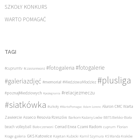
SZKOŁY KONKURS
WARTO POMAGAĆ
TAGI
#fotogalerie
#fotogaleria
#cuprumtv
#czasnarewanż
#plusliga
#galeriazdjęć
#memoriał
#MiedziowaMlodziez
#relacjezmeczu
#poznajMiedziowych
#pożegnania
#siatkówka
Aluron CMC Warta
#szkoły
#WartoPomagac
Adam Lorenc
Asseco Resovia Rzeszów
Zawiercie
Barkom Każany Lwów
BBTS Bielsko-Biała
beach volleyball
Cerrad Enea Czarni Radom
cuprum
Florian
Biało-czerwoni
galeria
GKS Katowice
Kajetan Kubicki
Krage
Kamil Szymura
KS Wanda Kraków