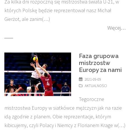
Za kilka dni rozpoczną się mistrzostwa świata U-21, w
których Polskę będzie reprezentował nasz Michał
Gierżot, ale zanim(…)
Więcej…
Faza grupowa
mistrzostw
Europy za nami
2021-09-09
AKTUALNOŚCI
Tegoroczne
mistrzostwa Europy w siatkówce mężczyzn jak na razie
idą zgodnie z planem. Obie reprezentacje, którym
kibicujemy, czyli Polacy i Niemcy z Florianem Krage w(…)