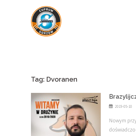
Skip
to
content
Tag:
Dvoranen
Brazylijc
2019-05-10
Nowym przy
doświadczon