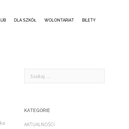
LUB
DLA SZKÓŁ
WOLONTARIAT
BILETY
Szukaj:
KATEGORIE
aka
AKTUALNOŚCI