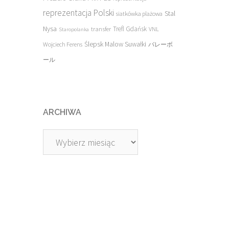
reprezentacja Polski
Stal
siatkówka plażowa
Nysa
transfer
Trefl Gdańsk
VNL
Staropolanka
Ślepsk Malow Suwałki
Wojciech Ferens
バレーボ
ール
ARCHIWA
Archiwa