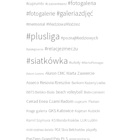
#fotogaleria
#cuprumtv
#czasnarewanż
#galeriazdjęć
#fotogalerie
#memoriał
#MiedziowaMlodziez
#plusliga
#poznajMiedziowych
#relacjezmeczu
#pożegnania
#siatkówka
#szkoły
#WartoPomagac
Aluron CMC Warta Zawiercie
Adam Lorenc
Asseco Resovia Rzeszów
Barkom Każany Lwów
beach volleyball
BBTS Bielsko-Biała
Biało-czerwoni
Cerrad Enea Czarni Radom
cuprum
Florian
galeria
GKS Katowice
Kajetan Kubicki
Krage
Kamil Szymura
KS Wanda Kraków
LUK Lublin
PGE Skra Bełchatów
mistrzostwa świata
playoffy
PreZero Grand Prix PLS
reprezentacja